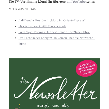
Die TV-Verfilmung könnt Ihr übrigens
auf YouTube
sehen
MEHR ZUM THEMA
Judi Denchs Kostüm in „Mord im Orient-Express“
Elsa Schiaparelli trifft Miuccia Prada
Buch-Tipp: Thomas Bleitner: Frauen der 1920er Jahre
Das Lächeln der Königin: Ein Roman über die Nofretete-
Büste