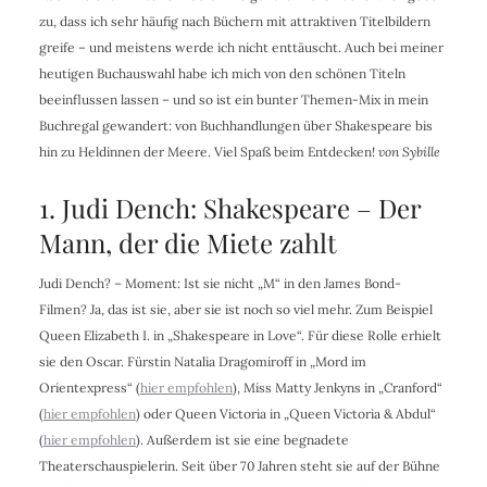
zu, dass ich sehr häufig nach Büchern mit attraktiven Titelbildern
greife – und meistens werde ich nicht enttäuscht. Auch bei meiner
heutigen Buchauswahl habe ich mich von den schönen Titeln
beeinflussen lassen – und so ist ein bunter Themen-Mix in mein
Buchregal gewandert: von Buchhandlungen über Shakespeare bis
hin zu Heldinnen der Meere. Viel Spaß beim Entdecken!
von Sybille
1. Judi Dench: Shakespeare – Der
Mann, der die Miete zahlt
Judi Dench? – Moment: Ist sie nicht „M“ in den James Bond-
Filmen? Ja, das ist sie, aber sie ist noch so viel mehr. Zum Beispiel
Queen Elizabeth I. in „Shakespeare in Love“. Für diese Rolle erhielt
sie den Oscar. Fürstin Natalia Dragomiroff in „Mord im
Orientexpress“ (
hier empfohlen
), Miss Matty Jenkyns in „Cranford“
(
hier empfohlen
) oder Queen Victoria in „Queen Victoria & Abdul“
(
hier empfohlen
). Außerdem ist sie eine begnadete
Theaterschauspielerin. Seit über 70 Jahren steht sie auf der Bühne