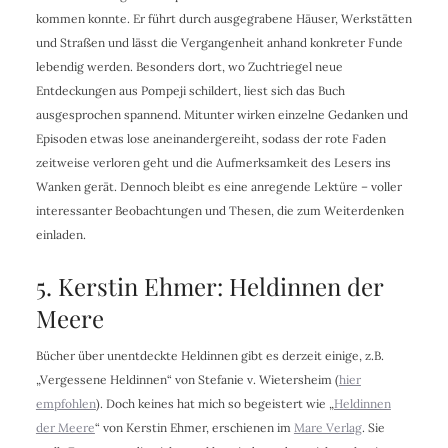
kommen konnte. Er führt durch ausgegrabene Häuser, Werkstätten
und Straßen und lässt die Vergangenheit anhand konkreter Funde
lebendig werden. Besonders dort, wo Zuchtriegel neue
Entdeckungen aus Pompeji schildert, liest sich das Buch
ausgesprochen spannend. Mitunter wirken einzelne Gedanken und
Episoden etwas lose aneinandergereiht, sodass der rote Faden
zeitweise verloren geht und die Aufmerksamkeit des Lesers ins
Wanken gerät. Dennoch bleibt es eine anregende Lektüre – voller
interessanter Beobachtungen und Thesen, die zum Weiterdenken
einladen.
5. Kerstin Ehmer: Heldinnen der
Meere
Bücher über unentdeckte Heldinnen gibt es derzeit einige, z.B.
„Vergessene Heldinnen“ von Stefanie v. Wietersheim (
hier
empfohlen
). Doch keines hat mich so begeistert wie „
Heldinnen
der Meere
“ von Kerstin Ehmer, erschienen im
Mare Verlag
. Sie