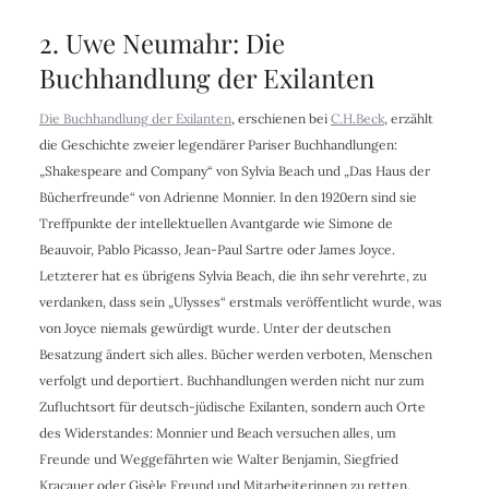
2. Uwe Neumahr: Die
Buchhandlung der Exilanten
Die Buchhandlung der Exilanten
, erschienen bei
C.H.Beck
, erzählt
die Geschichte zweier legendärer Pariser Buchhandlungen:
„Shakespeare and Company“ von Sylvia Beach und „Das Haus der
Bücherfreunde“ von Adrienne Monnier. In den 1920ern sind sie
Treffpunkte der intellektuellen Avantgarde wie Simone de
Beauvoir, Pablo Picasso, Jean-Paul Sartre oder James Joyce.
Letzterer hat es übrigens Sylvia Beach, die ihn sehr verehrte, zu
verdanken, dass sein „Ulysses“ erstmals veröffentlicht wurde, was
von Joyce niemals gewürdigt wurde. Unter der deutschen
Besatzung ändert sich alles. Bücher werden verboten, Menschen
verfolgt und deportiert. Buchhandlungen werden nicht nur zum
Zufluchtsort für deutsch-jüdische Exilanten, sondern auch Orte
des Widerstandes: Monnier und Beach versuchen alles, um
Freunde und Weggefährten wie Walter Benjamin, Siegfried
Kracauer oder Gisèle Freund und Mitarbeiterinnen zu retten.