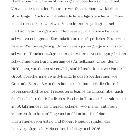
stellt Frauen vor, die nicht nur klug sind, sondern sich auch mit
Verve in die tosenden Elemente werfen, die ihnen wirklich alles
abverlangen. Auch die mitreißende lebendige Sprache von Ehmer
macht dieses Buch zu etwas Besonderem. Es gelingt ihr sehr
plastisch, Stimmungen und Erlebnisse spürbar zu machen: die
schwer zu ertragende Einsamkeit und die körperlichen Strapazen
bei der Weltumsegelung, Unterwasserspaziergänge in unfassbar
schweren Taucheranzügen oder die extreme Anstrengung bei der
schwimmenden Durchquerung des Ärmelkanals. Unter den 16
Heldinnen, von denen sie erzählt, sind Künstlerinnen wie Pat de
Groot, Forscherinnen wie Sylvia Earle oder Sportlerinnen wie
Gertrude Ederle. Besonders beeindruckt hat mich die filmreife
Lebensgeschichte der Freibeuterin Jeanne de Clisson, aber auch
die Geschichte der isländischen Fischerin Thuridur Einarsdottir, die
im 19. Jahrhundert als unerschrockener »Vormann« mit ihren
Mannschaften Rekordfänge an Land brachte. Die feinen
Illustrationen von Astrid und Robert Nippoldt runden das
Lesevergnügen ab. Mein erstes Lieblingsbuch 2026!