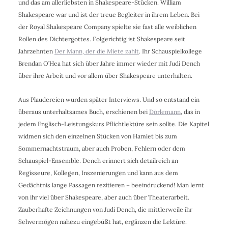
und das am allerliebsten in Shakespeare-Stücken. William
Shakespeare war und ist der treue Begleiter in ihrem Leben. Bei
der Royal Shakespeare Company spielte sie fast alle weiblichen
Rollen des Dichtergottes. Folgerichtig ist Shakespeare seit
Jahrzehnten
Der Mann, der die Miete zahlt
. Ihr Schauspielkollege
Brendan O’Hea hat sich über Jahre immer wieder mit Judi Dench
über ihre Arbeit und vor allem über Shakespeare unterhalten.
Aus Plaudereien wurden später Interviews. Und so entstand ein
überaus unterhaltsames Buch, erschienen bei
Dörlemann
, das in
jedem Englisch-Leistungskurs Pflichtlektüre sein sollte. Die Kapitel
widmen sich den einzelnen Stücken von Hamlet bis zum
Sommernachtstraum, aber auch Proben, Fehlern oder dem
Schauspiel-Ensemble. Dench erinnert sich detailreich an
Regisseure, Kollegen, Inszenierungen und kann aus dem
Gedächtnis lange Passagen rezitieren – beeindruckend! Man lernt
von ihr viel über Shakespeare, aber auch über Theaterarbeit.
Zauberhafte Zeichnungen von Judi Dench, die mittlerweile ihr
Sehvermögen nahezu eingebüßt hat, ergänzen die Lektüre.