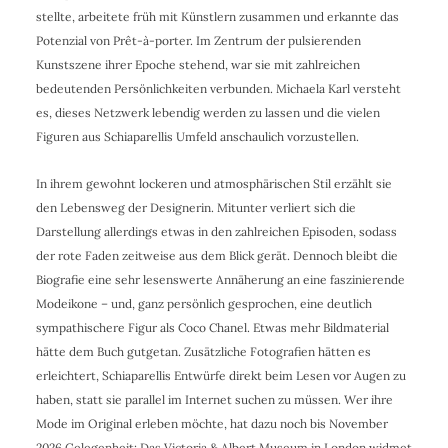
stellte, arbeitete früh mit Künstlern zusammen und erkannte das
Potenzial von Prêt-à-porter. Im Zentrum der pulsierenden
Kunstszene ihrer Epoche stehend, war sie mit zahlreichen
bedeutenden Persönlichkeiten verbunden. Michaela Karl versteht
es, dieses Netzwerk lebendig werden zu lassen und die vielen
Figuren aus Schiaparellis Umfeld anschaulich vorzustellen.
In ihrem gewohnt lockeren und atmosphärischen Stil erzählt sie
den Lebensweg der Designerin. Mitunter verliert sich die
Darstellung allerdings etwas in den zahlreichen Episoden, sodass
der rote Faden zeitweise aus dem Blick gerät. Dennoch bleibt die
Biografie eine sehr lesenswerte Annäherung an eine faszinierende
Modeikone – und, ganz persönlich gesprochen, eine deutlich
sympathischere Figur als Coco Chanel. Etwas mehr Bildmaterial
hätte dem Buch gutgetan. Zusätzliche Fotografien hätten es
erleichtert, Schiaparellis Entwürfe direkt beim Lesen vor Augen zu
haben, statt sie parallel im Internet suchen zu müssen. Wer ihre
Mode im Original erleben möchte, hat dazu noch bis November
2026 Gelegenheit: Das Victoria & Albert Museum in London widmet