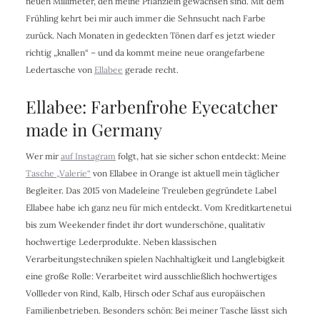
neuen Millimeter, den meine Pflänzlein gewachsen sind. Mit dem
Frühling kehrt bei mir auch immer die Sehnsucht nach Farbe
zurück. Nach Monaten in gedeckten Tönen darf es jetzt wieder
richtig „knallen“ – und da kommt meine neue orangefarbene
Ledertasche von
Ellabee
gerade recht.
Ellabee: Farbenfrohe Eyecatcher
made in Germany
Wer mir
auf Instagram
folgt, hat sie sicher schon entdeckt: Meine
Tasche „Valerie“
von Ellabee in Orange ist aktuell mein täglicher
Begleiter. Das 2015 von Madeleine Treuleben gegründete Label
Ellabee habe ich ganz neu für mich entdeckt. Vom Kreditkartenetui
bis zum Weekender findet ihr dort wunderschöne, qualitativ
hochwertige Lederprodukte. Neben klassischen
Verarbeitungstechniken spielen Nachhaltigkeit und Langlebigkeit
eine große Rolle: Verarbeitet wird ausschließlich hochwertiges
Vollleder von Rind, Kalb, Hirsch oder Schaf aus europäischen
Familienbetrieben. Besonders schön: Bei meiner Tasche lässt sich