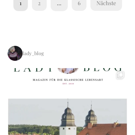
1
2
…
6
Nächste
lady_blog