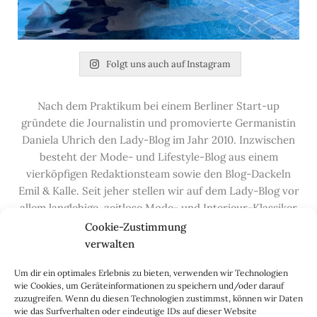
Folgt uns auch auf Instagram
Nach dem Praktikum bei einem Berliner Start-up
gründete die Journalistin und promovierte Germanistin
Daniela Uhrich den Lady-Blog im Jahr 2010. Inzwischen
besteht der Mode- und Lifestyle-Blog aus einem
vierköpfigen Redaktionsteam sowie den Blog-Dackeln
Emil & Kalle. Seit jeher stellen wir auf dem Lady-Blog vor
allem langlebige, zeitlose Mode- und Interieur-Klassiker
vor, die hochwertig verarbeitet und unter guten
Cookie-Zustimmung
Bedingungen hergestellt wurden – gerne „Made in
verwalten
Germany“. Wir lieben alte, vom Aussterben bedrohte
Um dir ein optimales Erlebnis zu bieten, verwenden wir Technologien
Handwerksberufe und kleine feine Firmen, denen wir
wie Cookies, um Geräteinformationen zu speichern und/oder darauf
hier auf dem Blog eine Präsentationsfläche bieten, sowie
zuzugreifen. Wenn du diesen Technologien zustimmst, können wir Daten
alle Dinge, die das Leben ein bisschen schöner machen.
wie das Surfverhalten oder eindeutige IDs auf dieser Website