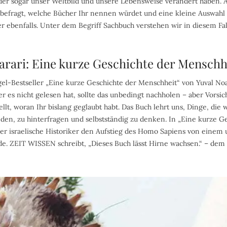
oder sogar unser Weltbild und unsere Lebensweise verändert haben.
m befragt, welche Bücher Ihr nennen würdet und eine kleine Auswah
er ebenfalls. Unter dem Begriff Sachbuch verstehen wir in diesem Fal
Harari: Eine kurze Geschichte der Menschh
gel-Bestseller „Eine kurze Geschichte der Menschheit“ von Yuval No
 es nicht gelesen hat, sollte das unbedingt nachholen – aber Vorsich
ellt, woran Ihr bislang geglaubt habt. Das Buch lehrt uns, Dinge, die wi
nden, zu hinterfragen und selbstständig zu denken. In „Eine kurze G
der israelische Historiker den Aufstieg des Homo Sapiens von eine
de. ZEIT WISSEN schreibt, „Dieses Buch lässt Hirne wachsen.“ – dem