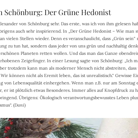
on Schönburg: Der Grüne Hedonist
lexander von Schönburg sehr. Das erste, was ich von ihm gelesen ha
übrigens auch sehr inspirierend. In „Der Grüne Hedonist – Wie man st
an vielen Stellen wieder. Denn es veranschaulicht, dass „Grün sein“
lung zu tun hat, sondern dass jeder von uns grün und nachhaltig denk
schönen Planeten retten wollen. Und das man das Ganze obendrein 
hobenen Zeigefinger. In einer Lesung sagte von Schönburg: „Ich m
aber trotzdem kann man als moderner Mensch nicht abstreiten, dass
Wir können nicht als Eremit leben, das ist unrealistisch.“ Gewisse
ng von Lebensqualität einhergehen. Wenn man z.B. nur am Sonntag e
, er ist plötzlich etwas Besonderes. Immer alles auf Knopfdruck zu ha
bringend. Übrigens: Ökologisch verantwortungsbewusstes Leben plu
smus“. (
Dani
)