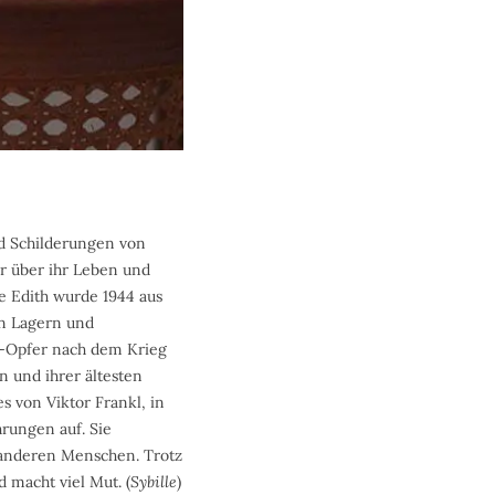
nd Schilderungen von
ger über ihr Leben und
e Edith wurde 1944 aus
en Lagern und
st-Opfer nach dem Krieg
 und ihrer ältesten
s von Viktor Frankl, in
hrungen auf. Sie
t anderen Menschen. Trotz
 macht viel Mut. (
Sybille
)