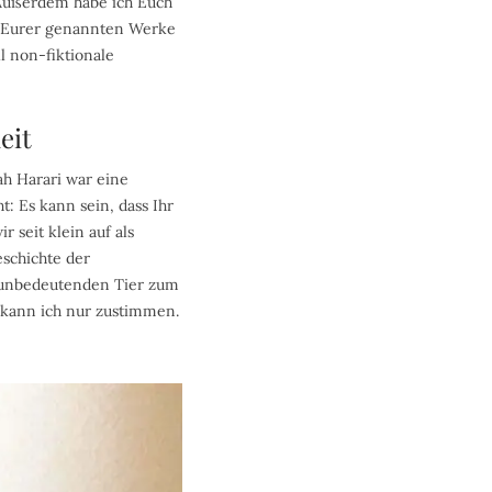
 Außerdem habe ich Euch
l Eurer genannten Werke
l non-fiktionale
eit
ah Harari war eine
t: Es kann sein, dass Ihr
r seit klein auf als
eschichte der
m unbedeutenden Tier zum
 kann ich nur zustimmen.