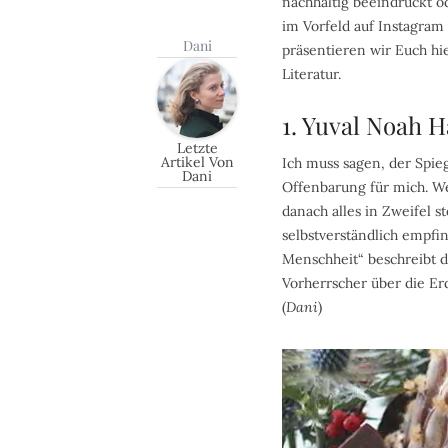
nachhaltig beeindruckt 
im Vorfeld auf Instagra
Dani
präsentieren wir Euch hi
Literatur.
1. Yuval Noah 
Letzte
Artikel Von
Ich muss sagen, der Spie
Dani
Offenbarung für mich. Wer
danach alles in Zweifel st
selbstverständlich empfi
Menschheit“ beschreibt 
Vorherrscher über die Er
(
Dani
)