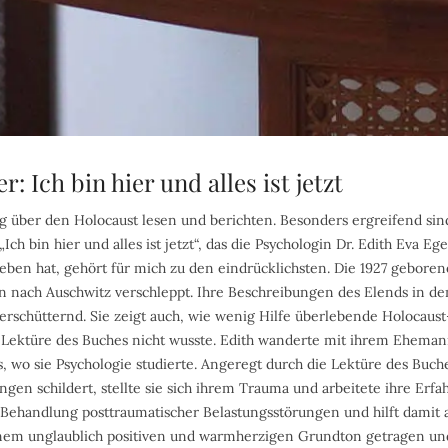
r: Ich bin hier und alles ist jetzt
 über den Holocaust lesen und berichten. Besonders ergreifend si
ch bin hier und alles ist jetzt“, das die Psychologin Dr. Edith Eva E
ben hat, gehört für mich zu den eindrücklichsten. Die 1927 geboren
 nach Auschwitz verschleppt. Ihre Beschreibungen des Elends in d
 erschütternd. Sie zeigt auch, wie wenig Hilfe überlebende Holocau
 Lektüre des Buches nicht wusste. Edith wanderte mit ihrem Ehemann
 wo sie Psychologie studierte. Angeregt durch die Lektüre des Buche
en schildert, stellte sie sich ihrem Trauma und arbeitete ihre Erfa
die Behandlung posttraumatischer Belastungsstörungen und hilft dami
inem unglaublich positiven und warmherzigen Grundton getragen und