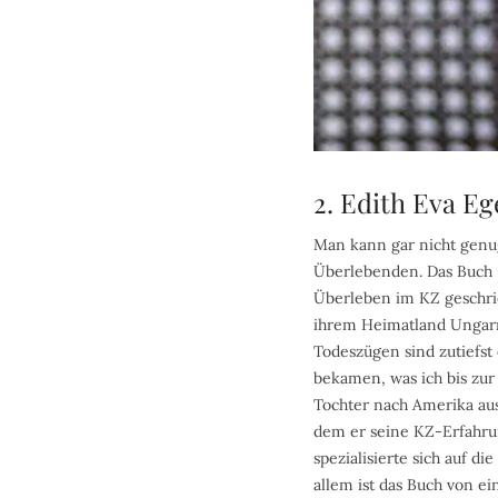
2. Edith Eva Ege
Man kann gar nicht genug
Überlebenden. Das Buch „I
Überleben im KZ geschrie
ihrem Heimatland Ungarn
Todeszügen sind zutiefst
bekamen, was ich bis zur
Tochter nach Amerika aus,
dem er seine KZ-Erfahrung
spezialisierte sich auf 
allem ist das Buch von e