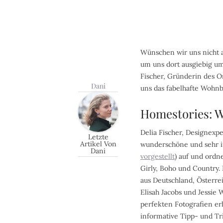
Wünschen wir uns nicht 
um uns dort ausgiebig um
Fischer, Gründerin des 
Dani
uns das fabelhafte Wohn
Homestories: W
Delia Fischer, Designexp
Letzte
Artikel Von
wunderschöne und sehr in
Dani
vorgestellt
) auf und ordn
Girly, Boho und Country
aus Deutschland, Österre
Elisah Jacobs und Jessie 
perfekten Fotografien er
informative Tipp- und Tr