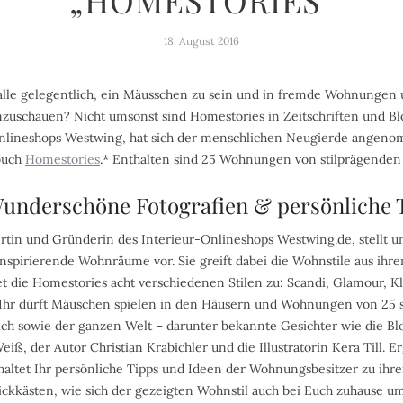
„HOMESTORIES“
18. August 2016
alle gelegentlich, ein Mäusschen zu sein und in fremde Wohnungen 
zuschauen? Nicht umsonst sind Homestories in Zeitschriften und Blog
Onlineshops Westwing, hat sich der menschlichen Neugierde angeno
buch
Homestories
.* Enthalten sind 25 Wohnungen von stilprägende
underschöne Fotografien & persönliche 
ertin und Gründerin des Interieur-Onlineshops Westwing.de, stellt 
spirierende Wohnräume vor. Sie greift dabei die Wohnstile aus ihre
et die Homestories acht verschiedenen Stilen zu: Scandi, Glamour, Kl
. Ihr dürft Mäuschen spielen in den Häusern und Wohnungen von 25
ich sowie der ganzen Welt – darunter bekannte Gesichter wie die B
Weiß, der Autor Christian Krabichler und die Illustratorin Kera Till. 
haltet Ihr persönliche Tipps und Ideen der Wohnungsbesitzer zu ihre
ickkästen, wie sich der gezeigten Wohnstil auch bei Euch zuhause um