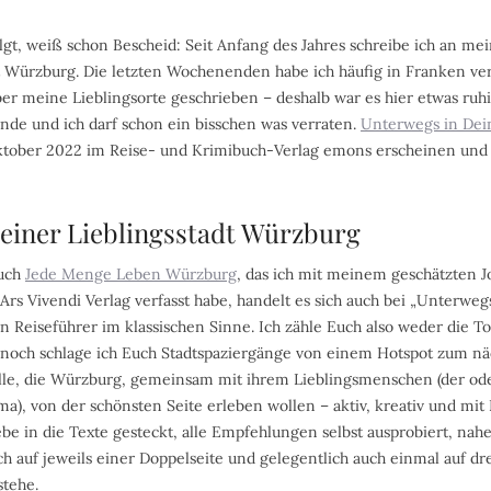
lgt, weiß schon Bescheid: Seit Anfang des Jahres schreibe ich an m
 Würzburg. Die letzten Wochenenden habe ich häufig in Franken ver
über meine Lieblingsorte geschrieben – deshalb war es hier etwas ruhi
Ende und ich darf schon ein bisschen was verraten.
Unterwegs in Dein
tober 2022 im Reise- und Krimibuch-Verlag emons erscheinen und is
einer Lieblingsstadt Würzburg
Buch
Jede Menge Leben Würzburg
, das ich mit meinem geschätzten J
rs Vivendi Verlag verfasst habe, handelt es sich auch bei „Unterwegs
 Reiseführer im klassischen Sinne. Ich zähle Euch also weder die T
noch schlage ich Euch Stadtspaziergänge von einem Hotspot zum näc
 alle, die Würzburg, gemeinsam mit ihrem Lieblingsmenschen (der ode
a), von der schönsten Seite erleben wollen – aktiv, kreativ und mit 
iebe in die Texte gesteckt, alle Empfehlungen selbst ausprobiert, nahe
h auf jeweils einer Doppelseite und gelegentlich auch einmal auf dre
stehe.