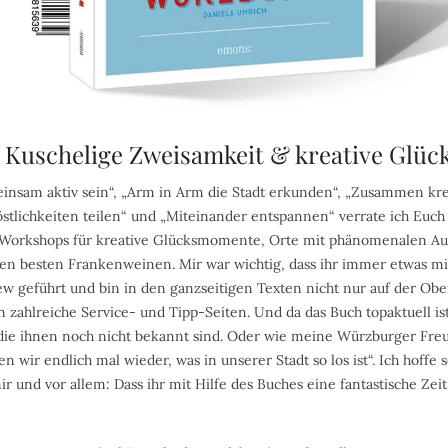
r Kuschelige Zweisamkeit & kreative Gl
nsam aktiv sein“, „Arm in Arm die Stadt erkunden“, „Zusammen krea
östlichkeiten teilen“ und „Miteinander entspannen“ verrate ich Euch
 Workshops für kreative Glücksmomente, Orte mit phänomenalen Au
 den besten Frankenweinen. Mir war wichtig, dass ihr immer etwas mi
iew geführt und bin in den ganzseitigen Texten nicht nur auf der O
ahlreiche Service- und Tipp-Seiten. Und da das Buch topaktuell is
 die ihnen noch nicht bekannt sind. Oder wie meine Würzburger Fre
n wir endlich mal wieder, was in unserer Stadt so los ist“. Ich hoffe 
ir und vor allem: Dass ihr mit Hilfe des Buches eine fantastische Ze