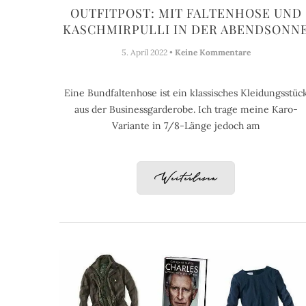
OUTFITPOST: MIT FALTENHOSE UND
KASCHMIRPULLI IN DER ABENDSONN
5. April 2022 •
Keine Kommentare
Eine Bundfaltenhose ist ein klassisches Kleidungsstüc
aus der Businessgarderobe. Ich trage meine Karo-
Variante in 7/8-Länge jedoch am
Weiterlesen