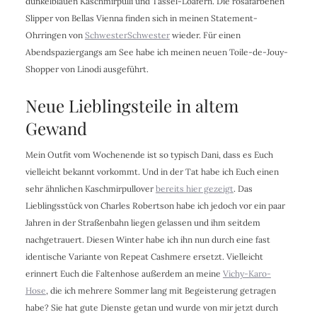
dunkelblauen Kaschmirpulli und Tassel-Loafern. Die rosafarbenen
Slipper von Bellas Vienna finden sich in meinen Statement-
Ohrringen von
SchwesterSchwester
wieder. Für einen
Abendspaziergangs am See habe ich meinen neuen Toile-de-Jouy-
Shopper von Linodi ausgeführt.
Neue Lieblingsteile in altem
Gewand
Mein Outfit vom Wochenende ist so typisch Dani, dass es Euch
vielleicht bekannt vorkommt. Und in der Tat habe ich Euch einen
sehr ähnlichen Kaschmirpullover
bereits hier gezeigt
. Das
Lieblingsstück von Charles Robertson habe ich jedoch vor ein paar
Jahren in der Straßenbahn liegen gelassen und ihm seitdem
nachgetrauert. Diesen Winter habe ich ihn nun durch eine fast
identische Variante von Repeat Cashmere ersetzt. Vielleicht
erinnert Euch die Faltenhose außerdem an meine
Vichy-Karo-
Hose
, die ich mehrere Sommer lang mit Begeisterung getragen
habe? Sie hat gute Dienste getan und wurde von mir jetzt durch