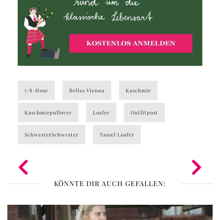
7/8-Hose
Bellas Vienna
Kaschmir
Kaschmirpullover
Loafer
Outfitpost
SchwesterSchwester
Tassel Loafer
KÖNNTE DIR AUCH GEFALLEN: