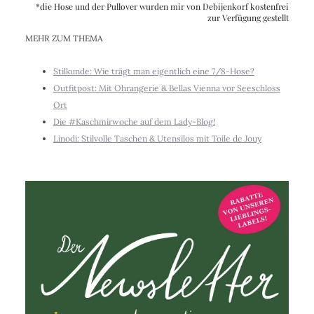
*die Hose und der Pullover wurden mir von Debijenkorf kostenfrei
zur Verfügung gestellt
MEHR ZUM THEMA
Stilkunde: Wie trägt man eigentlich eine 7/8-Hose?
Outfitpost: Mit Ohrangerie & Bellas Vienna vor Seeschloss
Ort
Die #Kaschmirwoche auf dem Lady-Blog!
Linodi: Stilvolle Taschen & Utensilos mit Toile de Jouy