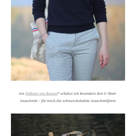
Am
Pullover von
Repeat
* schätze ich besonders den U-Boot-
Ausschnitt – für mich die schmeichelndste Ausschnittform