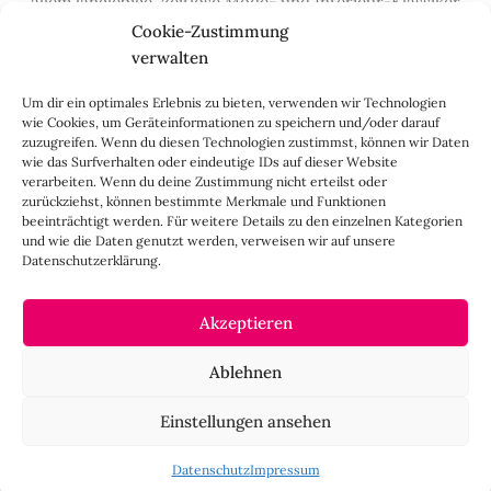
allem langlebige, zeitlose Mode- und Interieur-Klassiker
vor, die hochwertig verarbeitet und unter guten
Cookie-Zustimmung
Bedingungen hergestellt wurden – gerne „Made in
verwalten
Germany“. Wir lieben alte, vom Aussterben bedrohte
Um dir ein optimales Erlebnis zu bieten, verwenden wir Technologien
Handwerksberufe und kleine feine Firmen, denen wir
wie Cookies, um Geräteinformationen zu speichern und/oder darauf
hier auf dem Blog eine Präsentationsfläche bieten, sowie
zuzugreifen. Wenn du diesen Technologien zustimmst, können wir Daten
alle Dinge, die das Leben ein bisschen schöner machen.
wie das Surfverhalten oder eindeutige IDs auf dieser Website
verarbeiten. Wenn du deine Zustimmung nicht erteilst oder
Darüber hinaus legen wir großen Wert auf den
zurückziehst, können bestimmte Merkmale und Funktionen
Austausch mit Euch, den Leserinnen – über die
beeinträchtigt werden. Für weitere Details zu den einzelnen Kategorien
Kommentarfunktion, die
Lady-Frage
, die
Love-List
, aber
und wie die Daten genutzt werden, verweisen wir auf unsere
Datenschutzerklärung.
auch über
Instagram
,
Facebook
,
Pinterest
und unseren
Newsletter
.
Akzeptieren
IMPRESSUM
Ablehnen
CO
negativ
Einstellungen ansehen
2
DATENSCHUTZ
Datenschutz
Impressum