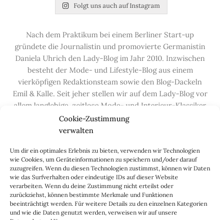
Folgt uns auch auf Instagram
Nach dem Praktikum bei einem Berliner Start-up
gründete die Journalistin und promovierte Germanistin
Daniela Uhrich den Lady-Blog im Jahr 2010. Inzwischen
besteht der Mode- und Lifestyle-Blog aus einem
vierköpfigen Redaktionsteam sowie den Blog-Dackeln
Emil & Kalle. Seit jeher stellen wir auf dem Lady-Blog vor
allem langlebige, zeitlose Mode- und Interieur-Klassiker
vor, die hochwertig verarbeitet und unter guten
Cookie-Zustimmung
Bedingungen hergestellt wurden – gerne „Made in
verwalten
Germany“. Wir lieben alte, vom Aussterben bedrohte
Um dir ein optimales Erlebnis zu bieten, verwenden wir Technologien
Handwerksberufe und kleine feine Firmen, denen wir
wie Cookies, um Geräteinformationen zu speichern und/oder darauf
hier auf dem Blog eine Präsentationsfläche bieten, sowie
zuzugreifen. Wenn du diesen Technologien zustimmst, können wir Daten
alle Dinge, die das Leben ein bisschen schöner machen.
wie das Surfverhalten oder eindeutige IDs auf dieser Website
verarbeiten. Wenn du deine Zustimmung nicht erteilst oder
Darüber hinaus legen wir großen Wert auf den
zurückziehst, können bestimmte Merkmale und Funktionen
Austausch mit Euch, den Leserinnen – über die
beeinträchtigt werden. Für weitere Details zu den einzelnen Kategorien
Kommentarfunktion, die
Lady-Frage
, die
Love-List
, aber
und wie die Daten genutzt werden, verweisen wir auf unsere