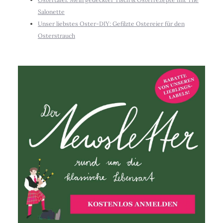
Salonette
Unser liebstes Oster-DIY: Gefilzte Ostereier für den
Osterstrauch