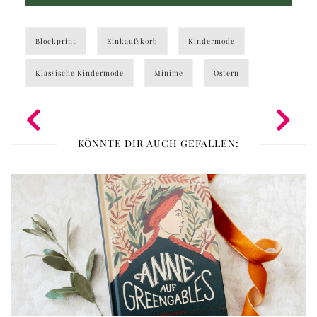
Blockprint
Einkaufskorb
Kindermode
Klassische Kindermode
Minime
Ostern
KÖNNTE DIR AUCH GEFALLEN: