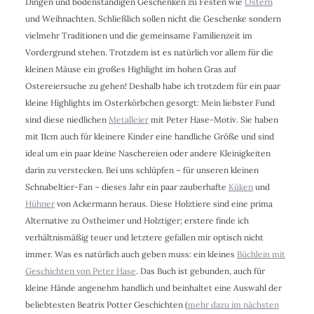
Dingen und bodenständigen Geschenken zu Festen wie
Ostern
und Weihnachten. Schließlich sollen nicht die Geschenke sondern
vielmehr Traditionen und die gemeinsame Familienzeit im
Vordergrund stehen. Trotzdem ist es natürlich vor allem für die
kleinen Mäuse ein großes Highlight im hohen Gras auf
Ostereiersuche zu gehen! Deshalb habe ich trotzdem für ein paar
kleine Highlights im Osterkörbchen gesorgt: Mein liebster Fund
sind diese niedlichen
Metalleier
mit Peter Hase-Motiv. Sie haben
mit 11cm auch für kleinere Kinder eine handliche Größe und sind
ideal um ein paar kleine Naschereien oder andere Kleinigkeiten
darin zu verstecken. Bei uns schlüpfen – für unseren kleinen
Schnabeltier-Fan – dieses Jahr ein paar zauberhafte
Küken
und
Hühner
von Ackermann heraus. Diese Holztiere sind eine prima
Alternative zu Ostheimer und Holztiger; erstere finde ich
verhältnismäßig teuer und letztere gefallen mir optisch nicht
immer. Was es natürlich auch geben muss: ein kleines
Büchlein mit
Geschichten von Peter Hase
. Das Buch ist gebunden, auch für
kleine Hände angenehm handlich und beinhaltet eine Auswahl der
beliebtesten Beatrix Potter Geschichten (
mehr dazu im nächsten