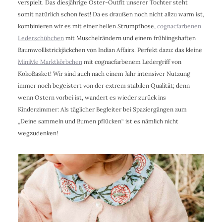
verspielt. Das diesjährige Oster-Outfit unserer Tochter steht
somit natürlich schon fest! Da es draußen noch nicht allzu warm ist,
kombinieren wir es mit einer hellen Strumpfhose,
cognacfarbenen
Lederschühchen
mit Muschelrändern und einem frühlingshaften
Baumwolllstrickjäckchen von Indian Affairs. Perfekt dazu: das kleine
MiniMe Marktkörbchen
mit cognacfarbenem Ledergriff von
KokoBasket! Wir sind auch nach einem Jahr intensiver Nutzung
immer noch begeistert von der extrem stabilen Qualität; denn
wenn Ostern vorbei ist, wandert es wieder zurück ins
Kinderzimmer: Als täglicher Begleiter bei Spaziergängen zum
„Deine sammeln und Bumen pflücken“ ist es nämlich nicht
wegzudenken!