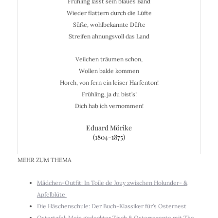
Frühling lässt sein blaues Band
Wieder flattern durch die Lüfte
Süße, wohlbekannte Düfte
Streifen ahnungsvoll das Land
Veilchen träumen schon,
Wollen balde kommen
Horch, von fern ein leiser Harfenton!
Frühling, ja du bist’s!
Dich hab ich vernommen!
Eduard Mörike
(1804-1875)
MEHR ZUM THEMA
Mädchen-Outfit: In Toile de Jouy zwischen Holunder- &
Apfelblüte
Die Häschenschule: Der Buch-Klassiker für’s Osternest
Ostertafel: Mein gedeckter Tisch & Osterrezepte mit The