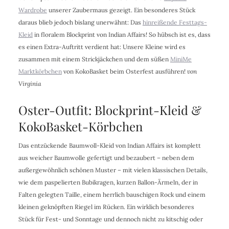
Wardrobe
unserer Zaubermaus gezeigt. Ein besonderes Stück
daraus blieb jedoch bislang unerwähnt: Das
hinreißende Festtags-
Kleid
in floralem Blockprint von Indian Affairs! So hübsch ist es, dass
es einen Extra-Auftritt verdient hat: Unsere Kleine wird es
zusammen mit einem Strickjäckchen und dem süßen
MiniMe
Marktkörbchen
von KokoBasket beim Osterfest ausführen!
von
Virginia
Oster-Outfit: Blockprint-Kleid &
KokoBasket-Körbchen
Das entzückende Baumwoll-Kleid von Indian Affairs ist komplett
aus weicher Baumwolle gefertigt und bezaubert – neben dem
außergewöhnlich schönen Muster – mit vielen klassischen Details,
wie dem paspelierten Bubikragen, kurzen Ballon-Ärmeln, der in
Falten gelegten Taille, einem herrlich bauschigen Rock und einem
kleinen geknöpften Riegel im Rücken. Ein wirklich besonderes
Stück für Fest- und Sonntage und dennoch nicht zu kitschig oder