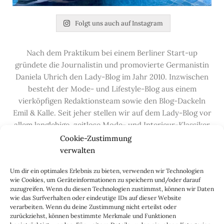
Folgt uns auch auf Instagram
Nach dem Praktikum bei einem Berliner Start-up
gründete die Journalistin und promovierte Germanistin
Daniela Uhrich den Lady-Blog im Jahr 2010. Inzwischen
besteht der Mode- und Lifestyle-Blog aus einem
vierköpfigen Redaktionsteam sowie den Blog-Dackeln
Emil & Kalle. Seit jeher stellen wir auf dem Lady-Blog vor
allem langlebige, zeitlose Mode- und Interieur-Klassiker
vor, die hochwertig verarbeitet und unter guten
Cookie-Zustimmung
Bedingungen hergestellt wurden – gerne „Made in
verwalten
Germany“. Wir lieben alte, vom Aussterben bedrohte
Um dir ein optimales Erlebnis zu bieten, verwenden wir Technologien
Handwerksberufe und kleine feine Firmen, denen wir
wie Cookies, um Geräteinformationen zu speichern und/oder darauf
hier auf dem Blog eine Präsentationsfläche bieten, sowie
zuzugreifen. Wenn du diesen Technologien zustimmst, können wir Daten
alle Dinge, die das Leben ein bisschen schöner machen.
wie das Surfverhalten oder eindeutige IDs auf dieser Website
verarbeiten. Wenn du deine Zustimmung nicht erteilst oder
Darüber hinaus legen wir großen Wert auf den
zurückziehst, können bestimmte Merkmale und Funktionen
Austausch mit Euch, den Leserinnen – über die