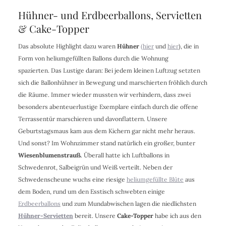
Hühner- und Erdbeerballons, Servietten
& Cake-Topper
Das absolute Highlight dazu waren
Hühner
(hier
und
hier
), die in
Form von heliumgefüllten Ballons durch die Wohnung
spazierten. Das Lustige daran: Bei jedem kleinen Luftzug setzten
sich die Ballonhühner in Bewegung und marschierten fröhlich durch
die Räume. Immer wieder mussten wir verhindern, dass zwei
besonders abenteuerlustige Exemplare einfach durch die offene
Terrassentür marschieren und davonflattern. Unsere
Geburtstagsmaus kam aus dem Kichern gar nicht mehr heraus.
Und sonst? Im Wohnzimmer stand natürlich ein großer, bunter
Wiesenblumenstrauß
. Überall hatte ich Luftballons in
Schwedenrot, Salbeigrün und Weiß verteilt. Neben der
Schwedenscheune wuchs eine riesige
heliumgefüllte Blüte
aus
dem Boden, rund um den Esstisch schwebten einige
Erdbeerballons
und zum Mundabwischen lagen die niedlichsten
Hühner-Servietten
bereit. Unsere
Cake-Topper
habe ich aus den