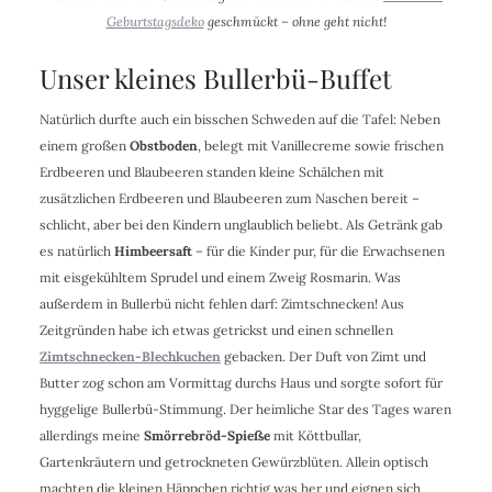
Geburtstagsdeko
geschmückt – ohne geht nicht!
Unser kleines Bullerbü-Buffet
Natürlich durfte auch ein bisschen Schweden auf die Tafel: Neben
einem großen
Obstboden
, belegt mit Vanillecreme sowie frischen
Erdbeeren und Blaubeeren standen kleine Schälchen mit
zusätzlichen Erdbeeren und Blaubeeren zum Naschen bereit –
schlicht, aber bei den Kindern unglaublich beliebt. Als Getränk gab
es natürlich
Himbeersaft
– für die Kinder pur, für die Erwachsenen
mit eisgekühltem Sprudel und einem Zweig Rosmarin. Was
außerdem in Bullerbü nicht fehlen darf: Zimtschnecken! Aus
Zeitgründen habe ich etwas getrickst und einen schnellen
Zimtschnecken-Blechkuchen
gebacken. Der Duft von Zimt und
Butter zog schon am Vormittag durchs Haus und sorgte sofort für
hyggelige Bullerbü-Stimmung. Der heimliche Star des Tages waren
allerdings meine
Smörrebröd-Spieße
mit Köttbullar,
Gartenkräutern und getrockneten Gewürzblüten. Allein optisch
machten die kleinen Häppchen richtig was her und eignen sich