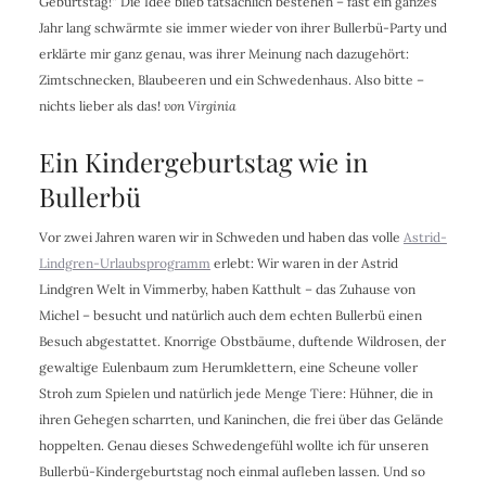
Geburtstag!“ Die Idee blieb tatsächlich bestehen – fast ein ganzes
Jahr lang schwärmte sie immer wieder von ihrer Bullerbü-Party und
erklärte mir ganz genau, was ihrer Meinung nach dazugehört:
Zimtschnecken, Blaubeeren und ein Schwedenhaus. Also bitte –
nichts lieber als das!
von Virginia
Ein Kindergeburtstag wie in
Bullerbü
Vor zwei Jahren waren wir in Schweden und haben das volle
Astrid-
Lindgren-Urlaubsprogramm
erlebt: Wir waren in der Astrid
Lindgren Welt in Vimmerby, haben Katthult – das Zuhause von
Michel – besucht und natürlich auch dem echten Bullerbü einen
Besuch abgestattet. Knorrige Obstbäume, duftende Wildrosen, der
gewaltige Eulenbaum zum Herumklettern, eine Scheune voller
Stroh zum Spielen und natürlich jede Menge Tiere: Hühner, die in
ihren Gehegen scharrten, und Kaninchen, die frei über das Gelände
hoppelten. Genau dieses Schwedengefühl wollte ich für unseren
Bullerbü-Kindergeburtstag noch einmal aufleben lassen. Und so