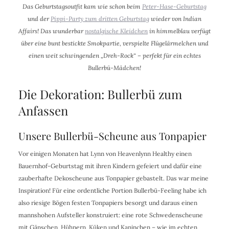
Das Geburtstagsoutfit kam wie schon beim
Peter-Hase-Geburtstag
und der
Pippi-Party zum dritten Geburtstag
wieder von Indian
Affairs! Das
wunderbar
nostalgische Kleidchen
in himmelblau verfügt
über eine bunt bestickte Smokpartie, verspielte Flügelärmelchen und
einen weit schwingenden „Dreh-Rock“ – perfekt für ein echtes
Bullerbü-Mädchen!
Die Dekoration: Bullerbü zum
Anfassen
Unsere Bullerbü-Scheune aus Tonpapier
Vor einigen Monaten hat Lynn von Heavenlynn Healthy einen
Bauernhof-Geburtstag mit ihren Kindern gefeiert und dafür eine
zauberhafte Dekoscheune aus Tonpapier gebastelt. Das war meine
Inspiration! Für eine ordentliche Portion Bullerbü-Feeling habe ich
also riesige Bögen festen Tonpapiers besorgt und daraus einen
mannshohen Aufsteller konstruiert: eine rote Schwedenscheune
mit Gänschen, Hühnern, Küken und Kaninchen – wie im echten