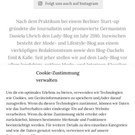
Folgt uns auch auf Instagram
Nach dem Praktikum bei einem Berliner Start-up
gründete die Journalistin und promovierte Germanistin
Daniela Uhrich den Lady-Blog im Jahr 2010. Inzwischen
besteht der Mode- und Lifestyle-Blog aus einem
vierköpfigen Redaktionsteam sowie den Blog-Dackeln
Emil & Kalle. Seit jeher stellen wir auf dem Lady-Blog vor
allem langlebige, zeitlose Mode- und Interieur-Klassiker
vor, die hochwertig verarbeitet und unter guten
Cookie-Zustimmung
Bedingungen hergestellt wurden – gerne „Made in
verwalten
Germany“. Wir lieben alte, vom Aussterben bedrohte
Um dir ein optimales Erlebnis zu bieten, verwenden wir Technologien
Handwerksberufe und kleine feine Firmen, denen wir
wie Cookies, um Geräteinformationen zu speichern und/oder darauf
hier auf dem Blog eine Präsentationsfläche bieten, sowie
zuzugreifen. Wenn du diesen Technologien zustimmst, können wir Daten
alle Dinge, die das Leben ein bisschen schöner machen.
wie das Surfverhalten oder eindeutige IDs auf dieser Website
verarbeiten. Wenn du deine Zustimmung nicht erteilst oder
Darüber hinaus legen wir großen Wert auf den
zurückziehst, können bestimmte Merkmale und Funktionen
Austausch mit Euch, den Leserinnen – über die
beeinträchtigt werden. Für weitere Details zu den einzelnen Kategorien
Kommentarfunktion, die
Lady-Frage
, die
Love-List
, aber
und wie die Daten genutzt werden, verweisen wir auf unsere