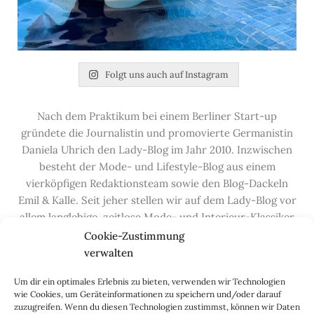
Folgt uns auch auf Instagram
Nach dem Praktikum bei einem Berliner Start-up
gründete die Journalistin und promovierte Germanistin
Daniela Uhrich den Lady-Blog im Jahr 2010. Inzwischen
besteht der Mode- und Lifestyle-Blog aus einem
vierköpfigen Redaktionsteam sowie den Blog-Dackeln
Emil & Kalle. Seit jeher stellen wir auf dem Lady-Blog vor
allem langlebige, zeitlose Mode- und Interieur-Klassiker
vor, die hochwertig verarbeitet und unter guten
Cookie-Zustimmung
Bedingungen hergestellt wurden – gerne „Made in
verwalten
Germany“. Wir lieben alte, vom Aussterben bedrohte
Um dir ein optimales Erlebnis zu bieten, verwenden wir Technologien
Handwerksberufe und kleine feine Firmen, denen wir
wie Cookies, um Geräteinformationen zu speichern und/oder darauf
hier auf dem Blog eine Präsentationsfläche bieten, sowie
zuzugreifen. Wenn du diesen Technologien zustimmst, können wir Daten