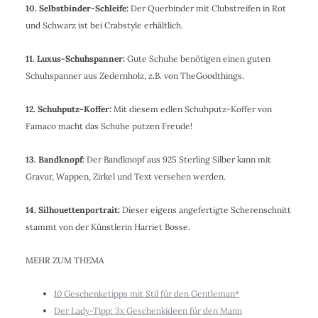
10. Selbstbinder-Schleife:
Der Querbinder mit Clubstreifen in Rot
und Schwarz ist bei Crabstyle erhältlich.
11. Luxus-Schuhspanner:
Gute Schuhe benötigen einen guten
Schuhspanner aus Zedernholz, z.B. von TheGoodthings.
12. Schuhputz-Koffer:
Mit diesem edlen Schuhputz-Koffer von
Famaco macht das Schuhe putzen Freude!
13. Bandknopf:
Der Bandknopf aus 925 Sterling Silber kann mit
Gravur, Wappen, Zirkel und Text versehen werden.
14. Silhouettenportrait:
Dieser eigens angefertigte Scherenschnitt
stammt von der Künstlerin Harriet Bosse.
MEHR ZUM THEMA
10 Geschenketipps mit Stil für den Gentleman*
Der Lady-Tipp: 3x Geschenkideen für den Mann