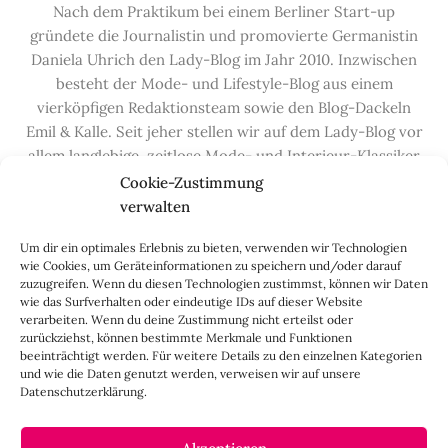
Nach dem Praktikum bei einem Berliner Start-up
gründete die Journalistin und promovierte Germanistin
Daniela Uhrich den Lady-Blog im Jahr 2010. Inzwischen
besteht der Mode- und Lifestyle-Blog aus einem
vierköpfigen Redaktionsteam sowie den Blog-Dackeln
Emil & Kalle. Seit jeher stellen wir auf dem Lady-Blog vor
allem langlebige, zeitlose Mode- und Interieur-Klassiker
vor, die hochwertig verarbeitet und unter guten
Cookie-Zustimmung
Bedingungen hergestellt wurden – gerne „Made in
verwalten
Germany“. Wir lieben alte, vom Aussterben bedrohte
Um dir ein optimales Erlebnis zu bieten, verwenden wir Technologien
Handwerksberufe und kleine feine Firmen, denen wir
wie Cookies, um Geräteinformationen zu speichern und/oder darauf
hier auf dem Blog eine Präsentationsfläche bieten, sowie
zuzugreifen. Wenn du diesen Technologien zustimmst, können wir Daten
alle Dinge, die das Leben ein bisschen schöner machen.
wie das Surfverhalten oder eindeutige IDs auf dieser Website
verarbeiten. Wenn du deine Zustimmung nicht erteilst oder
Darüber hinaus legen wir großen Wert auf den
zurückziehst, können bestimmte Merkmale und Funktionen
Austausch mit Euch, den Leserinnen – über die
beeinträchtigt werden. Für weitere Details zu den einzelnen Kategorien
Kommentarfunktion, die
Lady-Frage
, die
Love-List
, aber
und wie die Daten genutzt werden, verweisen wir auf unsere
Datenschutzerklärung.
auch über
Instagram
,
Facebook
,
Pinterest
und unseren
Newsletter
.