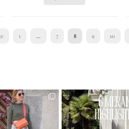
ge
1
…
7
8
9
10