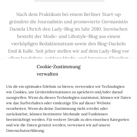
Nach dem Praktikum bei einem Berliner Start-up
gründete die Journalistin und promovierte Germanistin
Daniela Uhrich den Lady-Blog im Jahr 2010. Inzwischen
besteht der Mode- und Lifestyle-Blog aus einem
vierköpfigen Redaktionsteam sowie den Blog-Dackeln
Emil & Kalle. Seit jeher stellen wir auf dem Lady-Blog vor
allem langlebige, zeitlose Mode- und Interieur-Klassiker
vor, die hochwertig verarbeitet und unter guten
Cookie-Zustimmung
Bedingungen hergestellt wurden – gerne „Made in
verwalten
Germany“. Wir lieben alte, vom Aussterben bedrohte
Um dir ein optimales Erlebnis zu bieten, verwenden wir Technologien
Handwerksberufe und kleine feine Firmen, denen wir
wie Cookies, um Geräteinformationen zu speichern und/oder darauf
hier auf dem Blog eine Präsentationsfläche bieten, sowie
zuzugreifen. Wenn du diesen Technologien zustimmst, können wir Daten
alle Dinge, die das Leben ein bisschen schöner machen.
wie das Surfverhalten oder eindeutige IDs auf dieser Website
verarbeiten. Wenn du deine Zustimmung nicht erteilst oder
Darüber hinaus legen wir großen Wert auf den
zurückziehst, können bestimmte Merkmale und Funktionen
Austausch mit Euch, den Leserinnen – über die
beeinträchtigt werden. Für weitere Details zu den einzelnen Kategorien
Kommentarfunktion, die
Lady-Frage
, die
Love-List
, aber
und wie die Daten genutzt werden, verweisen wir auf unsere
Datenschutzerklärung.
auch über
Instagram
,
Facebook
,
Pinterest
und unseren