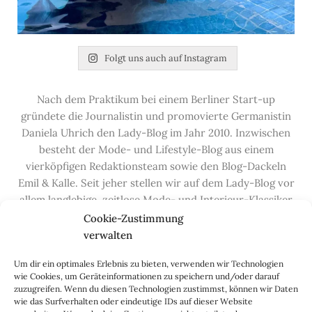
Folgt uns auch auf Instagram
Nach dem Praktikum bei einem Berliner Start-up
gründete die Journalistin und promovierte Germanistin
Daniela Uhrich den Lady-Blog im Jahr 2010. Inzwischen
besteht der Mode- und Lifestyle-Blog aus einem
vierköpfigen Redaktionsteam sowie den Blog-Dackeln
Emil & Kalle. Seit jeher stellen wir auf dem Lady-Blog vor
allem langlebige, zeitlose Mode- und Interieur-Klassiker
vor, die hochwertig verarbeitet und unter guten
Cookie-Zustimmung
Bedingungen hergestellt wurden – gerne „Made in
verwalten
Germany“. Wir lieben alte, vom Aussterben bedrohte
Um dir ein optimales Erlebnis zu bieten, verwenden wir Technologien
Handwerksberufe und kleine feine Firmen, denen wir
wie Cookies, um Geräteinformationen zu speichern und/oder darauf
hier auf dem Blog eine Präsentationsfläche bieten, sowie
zuzugreifen. Wenn du diesen Technologien zustimmst, können wir Daten
alle Dinge, die das Leben ein bisschen schöner machen.
wie das Surfverhalten oder eindeutige IDs auf dieser Website