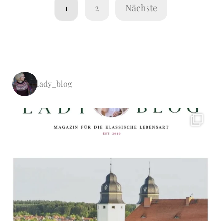
1
2
Nächste
lady_blog