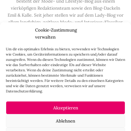
besteht der Mode- und Lifestyle-Blog aus einem
vierköpfigen Redaktionsteam sowie den Blog-Dackeln
Emil & Kalle. Seit jeher stellen wir auf dem Lady-Blog vor
allem langlebige, zeitlose Mode- und Interieur-Klassiker
vor, die hochwertig verarbeitet und unter guten
Cookie-Zustimmung
Bedingungen hergestellt wurden – gerne „Made in
verwalten
Germany“. Wir lieben alte, vom Aussterben bedrohte
Um dir ein optimales Erlebnis zu bieten, verwenden wir Technologien
Handwerksberufe und kleine feine Firmen, denen wir
wie Cookies, um Geräteinformationen zu speichern und/oder darauf
hier auf dem Blog eine Präsentationsfläche bieten, sowie
zuzugreifen. Wenn du diesen Technologien zustimmst, können wir Daten
alle Dinge, die das Leben ein bisschen schöner machen.
wie das Surfverhalten oder eindeutige IDs auf dieser Website
verarbeiten. Wenn du deine Zustimmung nicht erteilst oder
Darüber hinaus legen wir großen Wert auf den
zurückziehst, können bestimmte Merkmale und Funktionen
Austausch mit Euch, den Leserinnen – über die
beeinträchtigt werden. Für weitere Details zu den einzelnen Kategorien
Kommentarfunktion, die
Lady-Frage
, die
Love-List
, aber
und wie die Daten genutzt werden, verweisen wir auf unsere
Datenschutzerklärung.
auch über
Instagram
,
Facebook
,
Pinterest
und unseren
Newsletter
.
Akzeptieren
IMPRESSUM
Ablehnen