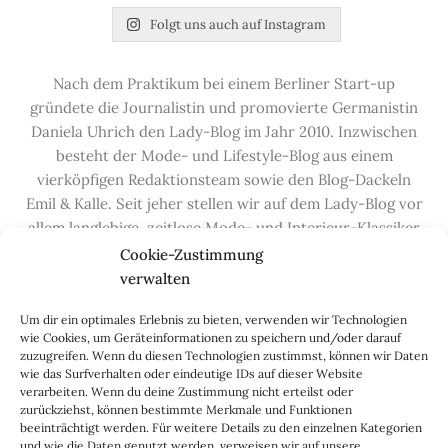
Folgt uns auch auf Instagram
Nach dem Praktikum bei einem Berliner Start-up
gründete die Journalistin und promovierte Germanistin
Daniela Uhrich den Lady-Blog im Jahr 2010. Inzwischen
besteht der Mode- und Lifestyle-Blog aus einem
vierköpfigen Redaktionsteam sowie den Blog-Dackeln
Emil & Kalle. Seit jeher stellen wir auf dem Lady-Blog vor
allem langlebige, zeitlose Mode- und Interieur-Klassiker
vor, die hochwertig verarbeitet und unter guten
Cookie-Zustimmung
Bedingungen hergestellt wurden – gerne „Made in
verwalten
Germany“. Wir lieben alte, vom Aussterben bedrohte
Um dir ein optimales Erlebnis zu bieten, verwenden wir Technologien
Handwerksberufe und kleine feine Firmen, denen wir
wie Cookies, um Geräteinformationen zu speichern und/oder darauf
hier auf dem Blog eine Präsentationsfläche bieten, sowie
zuzugreifen. Wenn du diesen Technologien zustimmst, können wir Daten
alle Dinge, die das Leben ein bisschen schöner machen.
wie das Surfverhalten oder eindeutige IDs auf dieser Website
verarbeiten. Wenn du deine Zustimmung nicht erteilst oder
Darüber hinaus legen wir großen Wert auf den
zurückziehst, können bestimmte Merkmale und Funktionen
Austausch mit Euch, den Leserinnen – über die
beeinträchtigt werden. Für weitere Details zu den einzelnen Kategorien
Kommentarfunktion, die
Lady-Frage
, die
Love-List
, aber
und wie die Daten genutzt werden, verweisen wir auf unsere