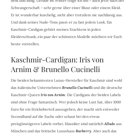
heiß und innig. Gerade im Winter trage ich ihn – auch jetzt nach der
Schwangerschaft – sehr gerne über einer Bluse oder einem Kleid.
Er ist wunderbar kuschelig, sieht aber trotzdem nie nachlässig aus.
Und dank seines Nude-Tons passt er zu fast jedem Look. Ein
Kaschmir-Cardigan gehört meines Erachtens in jeden
Kleiderschrank, ein paar der schönsten Modelle möchten wir Euch
heute vorstellen.
Kaschmir-Cardigan: Iris von
Arnim & Brunello Cucinelli
Die beiden bekanntesten Luxus-Hersteller für Kaschmir sind wohl
das italienische Unternehmen
Brunello Cucinelli
und die deutsche
Kaschmir-Queen
Iris von Arnim
. Die Cardigans der beiden Labels
sind ohne Frage fantastisch. Wer jedoch keine Lust hat, über 1000
Euro für ein Strickoberteil auszugeben, der macht sich entweder
Secondhand auf die Suche oder schaut bei den etwas
preisgünstigeren Labels vorbei. Klassiker sind natürlich
Allude
aus
München und das britische Luxushaus
Burberry
. Aber auch das