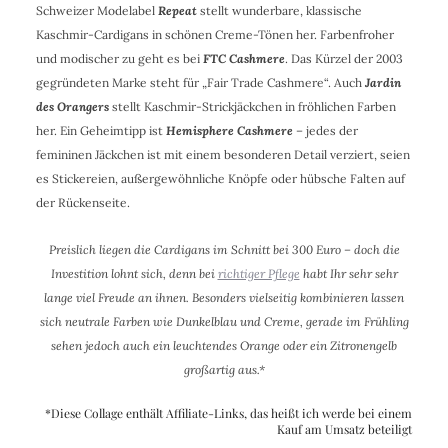
Schweizer Modelabel
Repeat
stellt wunderbare, klassische
Kaschmir-Cardigans in schönen Creme-Tönen her. Farbenfroher
und modischer zu geht es bei
FTC Cashmere
. Das Kürzel der 2003
gegründeten Marke steht für „Fair Trade Cashmere“. Auch
Jardin
des Orangers
stellt Kaschmir-Strickjäckchen in fröhlichen Farben
her. Ein Geheimtipp ist
Hemisphere Cashmere
– jedes der
femininen Jäckchen ist mit einem besonderen Detail verziert, seien
es Stickereien, außergewöhnliche Knöpfe oder hübsche Falten auf
der Rückenseite.
Preislich liegen die Cardigans im Schnitt bei 300 Euro – doch die
Investition lohnt sich, denn bei
richtiger Pflege
habt Ihr sehr sehr
lange viel Freude an ihnen. Besonders vielseitig kombinieren lassen
sich neutrale Farben wie Dunkelblau und Creme, gerade im Frühling
sehen jedoch auch ein leuchtendes Orange oder ein Zitronengelb
großartig aus.*
*Diese Collage enthält Affiliate-Links, das heißt ich werde bei einem
Kauf am Umsatz beteiligt