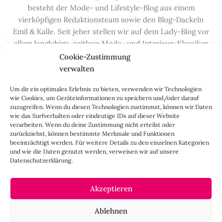
besteht der Mode- und Lifestyle-Blog aus einem
vierköpfigen Redaktionsteam sowie den Blog-Dackeln
Emil & Kalle. Seit jeher stellen wir auf dem Lady-Blog vor
allem langlebige, zeitlose Mode- und Interieur-Klassiker
vor, die hochwertig verarbeitet und unter guten
Cookie-Zustimmung
Bedingungen hergestellt wurden – gerne „Made in
verwalten
Germany“. Wir lieben alte, vom Aussterben bedrohte
Um dir ein optimales Erlebnis zu bieten, verwenden wir Technologien
Handwerksberufe und kleine feine Firmen, denen wir
wie Cookies, um Geräteinformationen zu speichern und/oder darauf
hier auf dem Blog eine Präsentationsfläche bieten, sowie
zuzugreifen. Wenn du diesen Technologien zustimmst, können wir Daten
alle Dinge, die das Leben ein bisschen schöner machen.
wie das Surfverhalten oder eindeutige IDs auf dieser Website
verarbeiten. Wenn du deine Zustimmung nicht erteilst oder
Darüber hinaus legen wir großen Wert auf den
zurückziehst, können bestimmte Merkmale und Funktionen
Austausch mit Euch, den Leserinnen – über die
beeinträchtigt werden. Für weitere Details zu den einzelnen Kategorien
Kommentarfunktion, die
Lady-Frage
, die
Love-List
, aber
und wie die Daten genutzt werden, verweisen wir auf unsere
Datenschutzerklärung.
auch über
Instagram
,
Facebook
,
Pinterest
und unseren
Newsletter
.
Akzeptieren
IMPRESSUM
Ablehnen