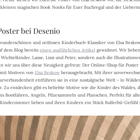
 kleinen magischen Book Nooks für Euer Buchregal und der Lieber
Poster bei Desenio
 wunderschönen und zeitlosen Kinderbuch-Klassiker von Elsa Besko
uf dem Blog bereits
einen ausführlichen Artikel
gewidmet. Wir lieben
Wichtelkinder, Lasse, Lissi und Peter, sondern auch die Illustration
 wir uns über diese Neuigkeit gefreut: Der Online-Shop für Poste
r mit Motiven von
Elsa Beskow
herausgebracht. Mit ihrer unverwechse
rverbundenheit entführen sie in eine nostalgische Welt – in Wälde
r. Zu entdecken gibt es beliebte Motive wie die Kinder des Waldes, 
s Bootfahren, Angeln, Pilzesammeln und Planschen. Perfekt für alle,
e Kinderzimmer lieben und ihren Kindern ein Stück Bullerbü-Gefüh