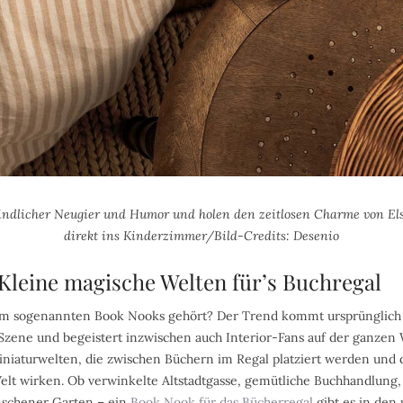
 kindlicher Neugier und Humor und holen den zeitlosen Charme von E
direkt ins Kinderzimmer/Bild-Credits: Desenio
 Kleine magische Welten für’s Buchregal
om sogenannten Book Nooks gehört? Der Trend kommt ursprünglich a
zene und begeistert inzwischen auch Interior-Fans auf der ganzen 
Miniaturwelten, die zwischen Büchern im Regal platziert werden und 
elt wirken. Ob verwinkelte Altstadtgasse, gemütliche Buchhandlung, 
nschener Garten – ein
Book Nook für das Bücherregal
gibt es in den 