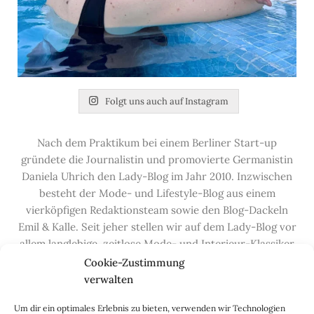
Folgt uns auch auf Instagram
Nach dem Praktikum bei einem Berliner Start-up
gründete die Journalistin und promovierte Germanistin
Daniela Uhrich den Lady-Blog im Jahr 2010. Inzwischen
besteht der Mode- und Lifestyle-Blog aus einem
vierköpfigen Redaktionsteam sowie den Blog-Dackeln
Emil & Kalle. Seit jeher stellen wir auf dem Lady-Blog vor
allem langlebige, zeitlose Mode- und Interieur-Klassiker
vor, die hochwertig verarbeitet und unter guten
Cookie-Zustimmung
Bedingungen hergestellt wurden – gerne „Made in
verwalten
Germany“. Wir lieben alte, vom Aussterben bedrohte
Um dir ein optimales Erlebnis zu bieten, verwenden wir Technologien
Handwerksberufe und kleine feine Firmen, denen wir