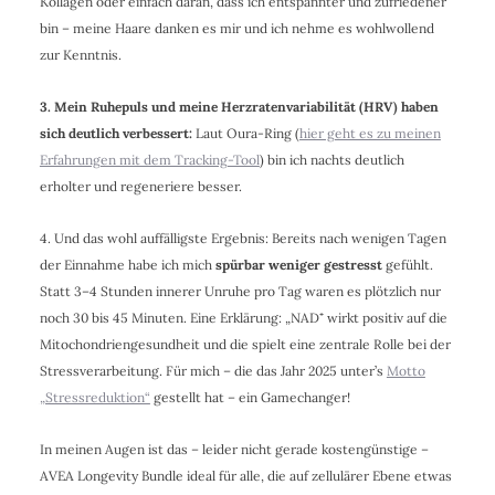
Kollagen oder einfach daran, dass ich entspannter und zufriedener
bin – meine Haare danken es mir und ich nehme es wohlwollend
zur Kenntnis.
3. Mein Ruhepuls und meine Herzratenvariabilität (HRV) haben
sich deutlich verbessert:
Laut Oura-Ring (
hier geht es zu meinen
Erfahrungen mit dem Tracking-Tool
) bin ich nachts deutlich
erholter und regeneriere besser.
4. Und das wohl auffälligste Ergebnis: Bereits nach wenigen Tagen
der Einnahme habe ich mich
spürbar weniger gestresst
gefühlt.
Statt 3–4 Stunden innerer Unruhe pro Tag waren es plötzlich nur
noch 30 bis 45 Minuten. Eine Erklärung: „NAD⁺ wirkt positiv auf die
Mitochondriengesundheit und die spielt eine zentrale Rolle bei der
Stressverarbeitung. Für mich – die das Jahr 2025 unter’s
Motto
„Stressreduktion“
gestellt hat – ein Gamechanger!
In meinen Augen ist das – leider nicht gerade kostengünstige –
AVEA Longevity Bundle ideal für alle, die auf zellulärer Ebene etwas