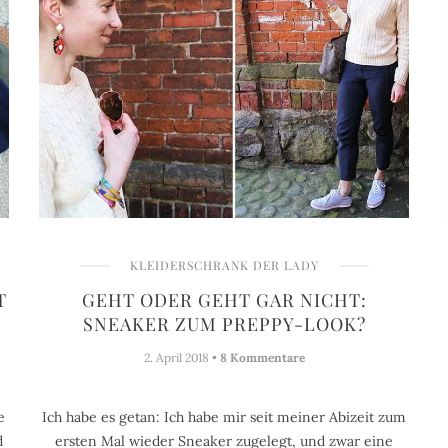
KLEIDERSCHRANK DER LADY
T
GEHT ODER GEHT GAR NICHT:
SNEAKER ZUM PREPPY-LOOK?
2. April 2018 •
8 Kommentare
e
Ich habe es getan: Ich habe mir seit meiner Abizeit zum
d
ersten Mal wieder Sneaker zugelegt, und zwar eine