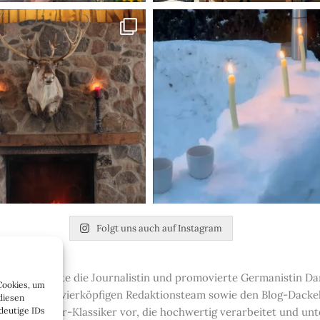
Folgt uns auch auf Instagram
t-up gründete die Journalistin und promovierte Germanistin Dan
Cookies, um
 aus einem vierköpfigen Redaktionsteam sowie den Blog-Dackeln 
diesen
deutige IDs
 und Interieur-Klassiker vor, die hochwertig verarbeitet und u