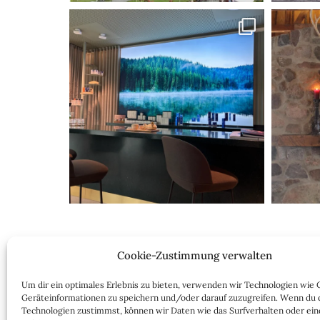
Cookie-Zustimmung verwalten
Nach dem Praktikum bei einem Berliner Star
Um dir ein optimales Erlebnis zu bieten, verwenden wir Technologien wie 
Inzwischen besteht der Mode- und Lifestyle-Blog
Geräteinformationen zu speichern und/oder darauf zuzugreifen. Wenn du 
Technologien zustimmst, können wir Daten wie das Surfverhalten oder ein
Lady-Blog vor allem langlebige, zeitlose Mode-