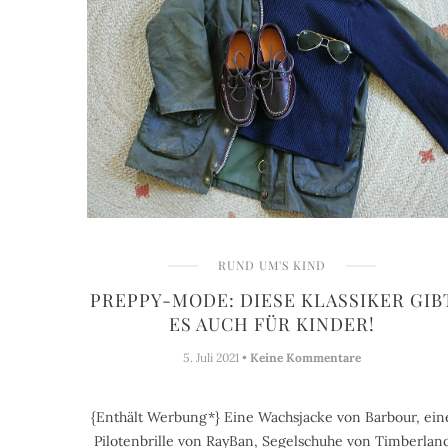
RUND UM'S KIND
PREPPY-MODE: DIESE KLASSIKER GIB
ES AUCH FÜR KINDER!
5. Juli 2021 •
Keine Kommentare
{Enthält Werbung*} Eine Wachsjacke von Barbour, ein
Pilotenbrille von RayBan, Segelschuhe von Timberlan