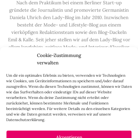
Nach dem Praktikum bei einem Berliner Start-up
gründete die Journalistin und promovierte Germanistin
Daniela Uhrich den Lady-Blog im Jahr 2010. Inzwischen
besteht der Mode- und Lifestyle-Blog aus einem
vierköpfigen Redaktionsteam sowie den Blog-Dackeln
Emil & Kalle. Seit jeher stellen wir auf dem Lady-Blog vor
allem langlebige, zeitlose Mode- und Interieur-Klassiker
vor, die hochwertig verarbeitet und unter guten
Cookie-Zustimmung
Bedingungen hergestellt wurden – gerne „Made in
verwalten
Germany“. Wir lieben alte, vom Aussterben bedrohte
Um dir ein optimales Erlebnis zu bieten, verwenden wir Technologien
Handwerksberufe und kleine feine Firmen, denen wir
wie Cookies, um Geräteinformationen zu speichern und/oder darauf
hier auf dem Blog eine Präsentationsfläche bieten, sowie
zuzugreifen. Wenn du diesen Technologien zustimmst, können wir Daten
alle Dinge, die das Leben ein bisschen schöner machen.
wie das Surfverhalten oder eindeutige IDs auf dieser Website
verarbeiten. Wenn du deine Zustimmung nicht erteilst oder
Darüber hinaus legen wir großen Wert auf den
zurückziehst, können bestimmte Merkmale und Funktionen
Austausch mit Euch, den Leserinnen – über die
beeinträchtigt werden. Für weitere Details zu den einzelnen Kategorien
Kommentarfunktion, die
Lady-Frage
, die
Love-List
, aber
und wie die Daten genutzt werden, verweisen wir auf unsere
Datenschutzerklärung.
auch über
Instagram
,
Facebook
,
Pinterest
und unseren
Newsletter
.
Akzeptieren