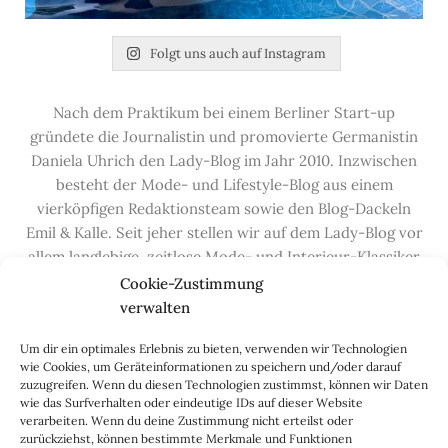
Folgt uns auch auf Instagram
Nach dem Praktikum bei einem Berliner Start-up
gründete die Journalistin und promovierte Germanistin
Daniela Uhrich den Lady-Blog im Jahr 2010. Inzwischen
besteht der Mode- und Lifestyle-Blog aus einem
vierköpfigen Redaktionsteam sowie den Blog-Dackeln
Emil & Kalle. Seit jeher stellen wir auf dem Lady-Blog vor
allem langlebige, zeitlose Mode- und Interieur-Klassiker
vor, die hochwertig verarbeitet und unter guten
Cookie-Zustimmung
Bedingungen hergestellt wurden – gerne „Made in
verwalten
Germany“. Wir lieben alte, vom Aussterben bedrohte
Um dir ein optimales Erlebnis zu bieten, verwenden wir Technologien
Handwerksberufe und kleine feine Firmen, denen wir
wie Cookies, um Geräteinformationen zu speichern und/oder darauf
hier auf dem Blog eine Präsentationsfläche bieten, sowie
zuzugreifen. Wenn du diesen Technologien zustimmst, können wir Daten
alle Dinge, die das Leben ein bisschen schöner machen.
wie das Surfverhalten oder eindeutige IDs auf dieser Website
verarbeiten. Wenn du deine Zustimmung nicht erteilst oder
Darüber hinaus legen wir großen Wert auf den
zurückziehst, können bestimmte Merkmale und Funktionen