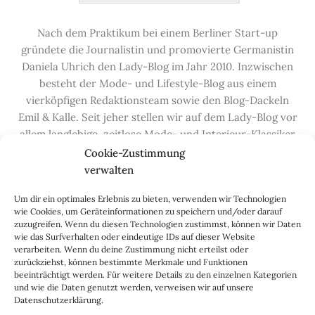
Nach dem Praktikum bei einem Berliner Start-up
gründete die Journalistin und promovierte Germanistin
Daniela Uhrich den Lady-Blog im Jahr 2010. Inzwischen
besteht der Mode- und Lifestyle-Blog aus einem
vierköpfigen Redaktionsteam sowie den Blog-Dackeln
Emil & Kalle. Seit jeher stellen wir auf dem Lady-Blog vor
allem langlebige, zeitlose Mode- und Interieur-Klassiker
vor, die hochwertig verarbeitet und unter guten
Cookie-Zustimmung
Bedingungen hergestellt wurden – gerne „Made in
verwalten
Germany“. Wir lieben alte, vom Aussterben bedrohte
Um dir ein optimales Erlebnis zu bieten, verwenden wir Technologien
Handwerksberufe und kleine feine Firmen, denen wir
wie Cookies, um Geräteinformationen zu speichern und/oder darauf
hier auf dem Blog eine Präsentationsfläche bieten, sowie
zuzugreifen. Wenn du diesen Technologien zustimmst, können wir Daten
alle Dinge, die das Leben ein bisschen schöner machen.
wie das Surfverhalten oder eindeutige IDs auf dieser Website
verarbeiten. Wenn du deine Zustimmung nicht erteilst oder
Darüber hinaus legen wir großen Wert auf den
zurückziehst, können bestimmte Merkmale und Funktionen
Austausch mit Euch, den Leserinnen – über die
beeinträchtigt werden. Für weitere Details zu den einzelnen Kategorien
Kommentarfunktion, die
Lady-Frage
, die
Love-List
, aber
und wie die Daten genutzt werden, verweisen wir auf unsere
Datenschutzerklärung.
auch über
Instagram
,
Facebook
,
Pinterest
und unseren