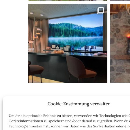
Cookie-Zustimmung verwalten
Nach dem Praktikum bei einem Berliner Star
Um dir ein optimales Erlebnis zu bieten, verwenden wir Technologien wie 
Inzwischen besteht der Mode- und Lifestyle-Blog
Geräteinformationen zu speichern und/oder darauf zuzugreifen. Wenn du 
Technologien zustimmst, können wir Daten wie das Surfverhalten oder ein
Lady-Blog vor allem langlebige, zeitlose Mode-