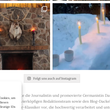
Folgt uns auch auf Instagram
t-up gründete die Journalistin und promovierte Germanistin Dan
Cookies, um
 aus einem vierköpfigen Redaktionsteam sowie den Blog-Dackeln 
diesen
deutige IDs
 und Interieur-Klassiker vor, die hochwertig verarbeitet und u