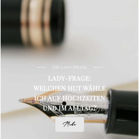
DIE LADY-FRAGE
LADY-FRAGE:
WELCHEN HUT WÄHLE
ICH AUF HOCHZEITEN
UND IM ALLTAG?
Mehr