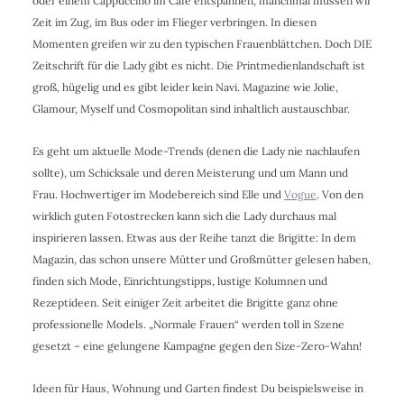
oder einem Cappuccino im Café entspannen, manchmal müssen wir
Zeit im Zug, im Bus oder im Flieger verbringen. In diesen
Momenten greifen wir zu den typischen Frauenblättchen. Doch DIE
Zeitschrift für die Lady gibt es nicht. Die Printmedienlandschaft ist
groß, hügelig und es gibt leider kein Navi. Magazine wie Jolie,
Glamour, Myself und Cosmopolitan sind inhaltlich austauschbar.
Es geht um aktuelle Mode-Trends (denen die Lady nie nachlaufen
sollte), um Schicksale und deren Meisterung und um Mann und
Frau. Hochwertiger im Modebereich sind Elle und
Vogue
. Von den
wirklich guten Fotostrecken kann sich die Lady durchaus mal
inspirieren lassen. Etwas aus der Reihe tanzt die Brigitte: In dem
Magazin, das schon unsere Mütter und Großmütter gelesen haben,
finden sich Mode, Einrichtungstipps, lustige Kolumnen und
Rezeptideen. Seit einiger Zeit arbeitet die Brigitte ganz ohne
professionelle Models. „Normale Frauen“ werden toll in Szene
gesetzt – eine gelungene Kampagne gegen den Size-Zero-Wahn!
Ideen für Haus, Wohnung und Garten findest Du beispielsweise in