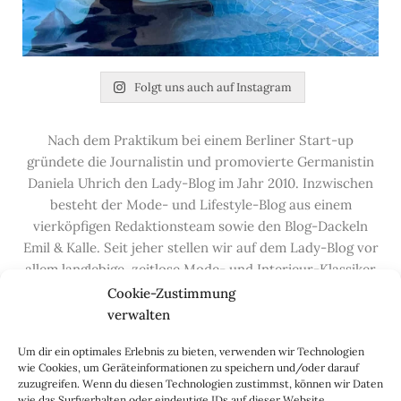
Folgt uns auch auf Instagram
Nach dem Praktikum bei einem Berliner Start-up
gründete die Journalistin und promovierte Germanistin
Daniela Uhrich den Lady-Blog im Jahr 2010. Inzwischen
besteht der Mode- und Lifestyle-Blog aus einem
vierköpfigen Redaktionsteam sowie den Blog-Dackeln
Emil & Kalle. Seit jeher stellen wir auf dem Lady-Blog vor
allem langlebige, zeitlose Mode- und Interieur-Klassiker
vor, die hochwertig verarbeitet und unter guten
Cookie-Zustimmung
Bedingungen hergestellt wurden – gerne „Made in
verwalten
Germany“. Wir lieben alte, vom Aussterben bedrohte
Um dir ein optimales Erlebnis zu bieten, verwenden wir Technologien
Handwerksberufe und kleine feine Firmen, denen wir
wie Cookies, um Geräteinformationen zu speichern und/oder darauf
hier auf dem Blog eine Präsentationsfläche bieten, sowie
zuzugreifen. Wenn du diesen Technologien zustimmst, können wir Daten
alle Dinge, die das Leben ein bisschen schöner machen.
wie das Surfverhalten oder eindeutige IDs auf dieser Website