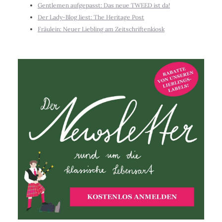
Gentlemen aufgepasst: Das neue TWEED ist da!
Der Lady-Blog liest: The Heritage Post
Fräulein: Neuer Liebling am Zeitschriftenkiosk