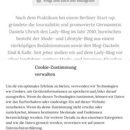
Folgt uns auch auf Instagram
Nach dem Praktikum bei einem Berliner Start-up
gründete die Journalistin und promovierte Germanistin
Daniela Uhrich den Lady-Blog im Jahr 2010. Inzwischen
besteht der Mode- und Lifestyle-Blog aus einem
vierköpfigen Redaktionsteam sowie den Blog-Dackeln
Emil & Kalle. Seit jeher stellen wir auf dem Lady-Blog vor
allem langlebige, zeitlose Mode- und Interieur-Klassiker
vor, die hochwertig verarbeitet und unter guten
Cookie-Zustimmung
Bedingungen hergestellt wurden – gerne „Made in
verwalten
Germany“. Wir lieben alte, vom Aussterben bedrohte
Um dir ein optimales Erlebnis zu bieten, verwenden wir Technologien
Handwerksberufe und kleine feine Firmen, denen wir
wie Cookies, um Geräteinformationen zu speichern und/oder darauf
hier auf dem Blog eine Präsentationsfläche bieten, sowie
zuzugreifen. Wenn du diesen Technologien zustimmst, können wir Daten
alle Dinge, die das Leben ein bisschen schöner machen.
wie das Surfverhalten oder eindeutige IDs auf dieser Website
verarbeiten. Wenn du deine Zustimmung nicht erteilst oder
Darüber hinaus legen wir großen Wert auf den
zurückziehst, können bestimmte Merkmale und Funktionen
Austausch mit Euch, den Leserinnen – über die
beeinträchtigt werden. Für weitere Details zu den einzelnen Kategorien
Kommentarfunktion, die
Lady-Frage
, die
Love-List
, aber
und wie die Daten genutzt werden, verweisen wir auf unsere
Datenschutzerklärung.
auch über
Instagram
,
Facebook
,
Pinterest
und unseren