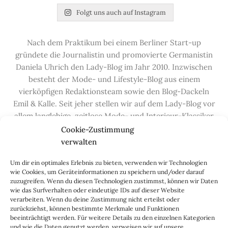
Folgt uns auch auf Instagram
Nach dem Praktikum bei einem Berliner Start-up
gründete die Journalistin und promovierte Germanistin
Daniela Uhrich den Lady-Blog im Jahr 2010. Inzwischen
besteht der Mode- und Lifestyle-Blog aus einem
vierköpfigen Redaktionsteam sowie den Blog-Dackeln
Emil & Kalle. Seit jeher stellen wir auf dem Lady-Blog vor
allem langlebige, zeitlose Mode- und Interieur-Klassiker
vor, die hochwertig verarbeitet und unter guten
Cookie-Zustimmung
Bedingungen hergestellt wurden – gerne „Made in
verwalten
Germany“. Wir lieben alte, vom Aussterben bedrohte
Um dir ein optimales Erlebnis zu bieten, verwenden wir Technologien
Handwerksberufe und kleine feine Firmen, denen wir
wie Cookies, um Geräteinformationen zu speichern und/oder darauf
hier auf dem Blog eine Präsentationsfläche bieten, sowie
zuzugreifen. Wenn du diesen Technologien zustimmst, können wir Daten
alle Dinge, die das Leben ein bisschen schöner machen.
wie das Surfverhalten oder eindeutige IDs auf dieser Website
verarbeiten. Wenn du deine Zustimmung nicht erteilst oder
Darüber hinaus legen wir großen Wert auf den
zurückziehst, können bestimmte Merkmale und Funktionen
Austausch mit Euch, den Leserinnen – über die
beeinträchtigt werden. Für weitere Details zu den einzelnen Kategorien
Kommentarfunktion, die
Lady-Frage
, die
Love-List
, aber
und wie die Daten genutzt werden, verweisen wir auf unsere