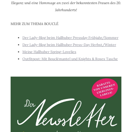
Eleganz und eine Hommage an zwei der bekanntesten Frauen des 20.
Jahrhunderts!
MEHR ZUM THEMA BOUCLÉ
Der Lady-Blog beim Hallhuber Pressday Frühjahr/Sommer
Der Lady-Blog beim Hallhuber Press-Day Herbst/Winter
Meine Hallhuber Spring-Lovelies
Outfitpost: Mit Bouclémantel und Knights & Roses Tasche