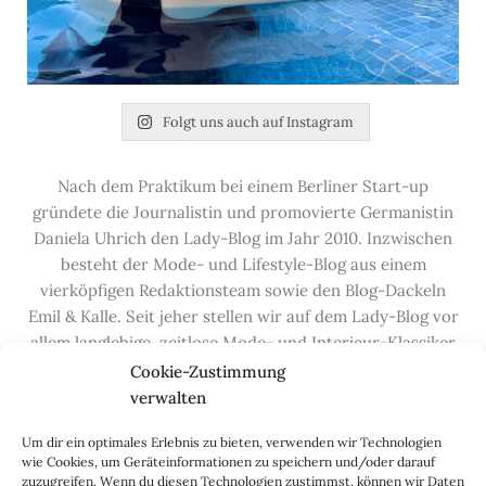
Folgt uns auch auf Instagram
Nach dem Praktikum bei einem Berliner Start-up
gründete die Journalistin und promovierte Germanistin
Daniela Uhrich den Lady-Blog im Jahr 2010. Inzwischen
besteht der Mode- und Lifestyle-Blog aus einem
vierköpfigen Redaktionsteam sowie den Blog-Dackeln
Emil & Kalle. Seit jeher stellen wir auf dem Lady-Blog vor
allem langlebige, zeitlose Mode- und Interieur-Klassiker
vor, die hochwertig verarbeitet und unter guten
Cookie-Zustimmung
Bedingungen hergestellt wurden – gerne „Made in
verwalten
Germany“. Wir lieben alte, vom Aussterben bedrohte
Um dir ein optimales Erlebnis zu bieten, verwenden wir Technologien
Handwerksberufe und kleine feine Firmen, denen wir
wie Cookies, um Geräteinformationen zu speichern und/oder darauf
hier auf dem Blog eine Präsentationsfläche bieten, sowie
zuzugreifen. Wenn du diesen Technologien zustimmst, können wir Daten