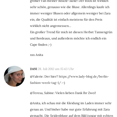
großer Fan meiner Bouclé-Jacke! Der Rock ist wirklich
sehr schön, genauso wie die Bluse. Allerdings kaufe ich
immer weniger Blusen oder allgemein weniger bei Zara
ein, die Qualität ist einfach meistens für den Preis
wirklich nicht angemessen…
Ein großer Trend für mich ist diesen Herbst Tannengrün
und Bordeaux, und außerdem möchte ich endlich ein
Cape finden ;-)
xxx Anita
DANI
28. Juli 2012 um 15:43 Uhr
@Valerie: Der hier?
https://www.lady-blog.de/berlin-
fashion-week-tag-1/
:-)
@Teresa, Sabine: Vielen lieben Dank Ihr Zwei!
@Anita, ich schau mir die Kleidung im Laden immer sehr
genau an. Und bisher habe nur gute Erfahrung mit Zara
gemacht. Die Seidenbluse auf dem Bild (sogar mit echten