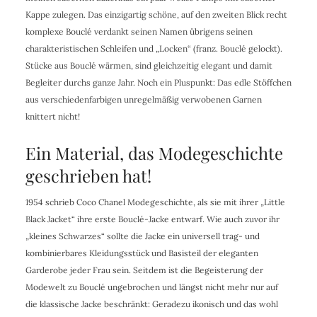
Kappe zulegen. Das einzigartig schöne, auf den zweiten Blick recht
komplexe Bouclé verdankt seinen Namen übrigens seinen
charakteristischen Schleifen und „Locken“ (franz. Bouclé gelockt).
Stücke aus Bouclé wärmen, sind gleichzeitig elegant und damit
Begleiter durchs ganze Jahr. Noch ein Pluspunkt: Das edle Stöffchen
aus verschiedenfarbigen unregelmäßig verwobenen Garnen
knittert nicht!
Ein Material, das Modegeschichte
geschrieben hat!
1954 schrieb Coco Chanel Modegeschichte, als sie mit ihrer „Little
Black Jacket“ ihre erste Bouclé-Jacke entwarf. Wie auch zuvor ihr
„kleines Schwarzes“ sollte die Jacke ein universell trag- und
kombinierbares Kleidungsstück und Basisteil der eleganten
Garderobe jeder Frau sein. Seitdem ist die Begeisterung der
Modewelt zu Bouclé ungebrochen und längst nicht mehr nur auf
die klassische Jacke beschränkt: Geradezu ikonisch und das wohl