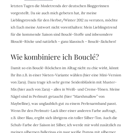
letzten Tagen die Modetrends der deutschen Bloggerinnen
vorgestellt. Da sie auch mich gebeten hat, ihr meine
Lieblingstrends für den Herbst/Winter 2012 zu verraten, möchte
ich Euch meine Antwort nicht vorenthalten: Mein Lieblingstrend
für die kommende Saison sind Bouclé-Stoffe und inbesondere
Blouclé-Röcke und natürlich – ganz klassisch – Bouclé-Jäckchen!
Wie kombiniere ich Bouclé?
Damit so ein Bouclé-Röckchen im Alltag nicht zu chic wirkt, könnt
Ihr ihn z.B. in einer Nieten-Variante wählen (hier eine Mini-Version
von Zara). Dazu trage ich sehr gerne Seidenblüslein mit Muster-
Mix (hier auch von Zara) – alles in Weiß- und Creme-Tönen. Meine
Nägel sind in Perlmutt getaucht (hier “Marshmallow” von
Maybelline), was unglaublich gut zu einem Perlenarmband passt.
Wenn Ihr den Perlmutt-Lack über einer anderen Farbe auftragt,
z.B. über Blau, ergibt sich übrigens ein toller Silber-Ton. Auch die
Schuh-Farbe der Saison ist Silber, ich werde mir wohl zusätzlich zu
meinen silbernen Ballerinas ein paar weiße Pumps mit silberner