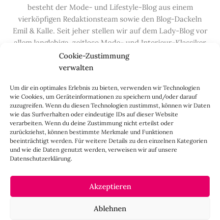
besteht der Mode- und Lifestyle-Blog aus einem
vierköpfigen Redaktionsteam sowie den Blog-Dackeln
Emil & Kalle. Seit jeher stellen wir auf dem Lady-Blog vor
allem langlebige, zeitlose Mode- und Interieur-Klassiker
vor, die hochwertig verarbeitet und unter guten
Cookie-Zustimmung
Bedingungen hergestellt wurden – gerne „Made in
verwalten
Germany“. Wir lieben alte, vom Aussterben bedrohte
Um dir ein optimales Erlebnis zu bieten, verwenden wir Technologien
Handwerksberufe und kleine feine Firmen, denen wir
wie Cookies, um Geräteinformationen zu speichern und/oder darauf
hier auf dem Blog eine Präsentationsfläche bieten, sowie
zuzugreifen. Wenn du diesen Technologien zustimmst, können wir Daten
alle Dinge, die das Leben ein bisschen schöner machen.
wie das Surfverhalten oder eindeutige IDs auf dieser Website
verarbeiten. Wenn du deine Zustimmung nicht erteilst oder
Darüber hinaus legen wir großen Wert auf den
zurückziehst, können bestimmte Merkmale und Funktionen
Austausch mit Euch, den Leserinnen – über die
beeinträchtigt werden. Für weitere Details zu den einzelnen Kategorien
Kommentarfunktion, die
Lady-Frage
, die
Love-List
, aber
und wie die Daten genutzt werden, verweisen wir auf unsere
Datenschutzerklärung.
auch über
Instagram
,
Facebook
,
Pinterest
und unseren
Newsletter
.
Akzeptieren
IMPRESSUM
Ablehnen