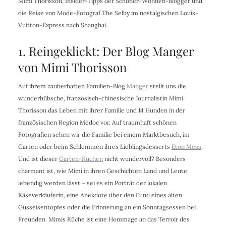
Mimi Thorisson, Insider-Tipps der Schöner-Wohnen-Blogger und
die Reise von Mode-Fotograf The Selby im nostalgischen Louis-
Vuitton-Express nach Shanghai.
1. Reingeklickt: Der Blog Manger
von Mimi Thorisson
Auf ihrem zauberhaften Familien-Blog
Manger
stellt uns die
wunderhübsche, französisch-chinesische Journalistin Mimi
Thorisson das Leben mit ihrer Familie und 14 Hunden in der
französischen Region Médoc vor. Auf traumhaft schönen
Fotografien sehen wir die Familie bei einem Marktbesuch, im
Garten oder beim Schlemmen ihres Lieblingsdesserts
Eton Mess
.
Und ist dieser
Garten-Kuchen
nicht wundervoll? Besonders
charmant ist, wie Mimi in ihren Geschichten Land und Leute
lebendig werden lässt – sei es ein Porträt der lokalen
Käseverkäuferin, eine Anekdote über den Fund eines alten
Gusseisentopfes oder die Erinnerung an ein Sonntagsessen bei
Freunden. Mimis Küche ist eine Hommage an das Terroir des