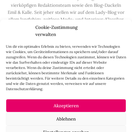
vierköpfigen Redaktionsteam sowie den Blog-Dackeln
Emil & Kalle. Seit jeher stellen wir auf dem Lady-Blog vor
allem langlebige, zeitlose Mode- und Interieur-Klassiker
vor, die hochwertig verarbeitet und unter guten
Cookie-Zustimmung
Bedingungen hergestellt wurden – gerne „Made in
verwalten
Germany“. Wir lieben alte, vom Aussterben bedrohte
Um dir ein optimales Erlebnis zu bieten, verwenden wir Technologien
Handwerksberufe und kleine feine Firmen, denen wir
wie Cookies, um Geräteinformationen zu speichern und/oder darauf
hier auf dem Blog eine Präsentationsfläche bieten, sowie
zuzugreifen. Wenn du diesen Technologien zustimmst, können wir Daten
alle Dinge, die das Leben ein bisschen schöner machen.
wie das Surfverhalten oder eindeutige IDs auf dieser Website
verarbeiten. Wenn du deine Zustimmung nicht erteilst oder
Darüber hinaus legen wir großen Wert auf den
zurückziehst, können bestimmte Merkmale und Funktionen
Austausch mit Euch, den Leserinnen – über die
beeinträchtigt werden. Für weitere Details zu den einzelnen Kategorien
Kommentarfunktion, die
Lady-Frage
, die
Love-List
, aber
und wie die Daten genutzt werden, verweisen wir auf unsere
Datenschutzerklärung.
auch über
Instagram
,
Facebook
,
Pinterest
und unseren
Newsletter
.
Akzeptieren
IMPRESSUM
Ablehnen
CO
negativ
2