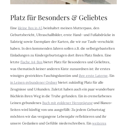
Platz für Besonders & Geliebtes
Eine
kleine Box in A5
beinhaltet meinen Mutterpass, den
Geburtsbericht, Ultraschallbilder, erste Hand- und Fußabdrücke in
Salzteig sowie Exemplare der Karten, die wir zur Taufe verschickt
haben. In den kommenden Jahren sollen z.B. die selbstgebastelten
Einladungen zu Kindergeburtstagen dort ihren Platz finden. Eine
letzte
flache A4-Box
bietet Platz für Besonderes und Geliebtes,
was thematisch keiner anderen Kiste zuzuordnen ist: ihr erstes
winziges gestricktes Faschingskostüm und
ihre erste Laterne
. Ein
in Leinen gebundener Ordner
bietet zukünftig Platz für alle
Zeugnisse und Urkunden. Zuletzt haben auch ein paar wunderbare
Büchlein ihren Weg in die Truhe gefunden. Ein in cremefarbenes
Leinen gebundenes
Buch mit goldener Herzprägung
und Blanco-
Seiten wird künftig von uns ausgefüllt: Zu jedem Geburtstag
möchten wir das vergangene Lebensjahr reflektieren und ihr
unsere Gedanken und Gefühle niederschreiben. Ein
weiteres