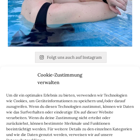
Folgt uns auch auf Instagram
Cookie-Zustimmung
Nach dem Praktikum bei einem Berliner Start-up
verwalten
gründete die Journalistin und promovierte Germanistin
Daniela Uhrich den Lady-Blog im Jahr 2010. Inzwischen
Um dir ein optimales Erlebnis zu bieten, verwenden wir Technologien
besteht der Mode- und Lifestyle-Blog aus einem
wie Cookies, um Geräteinformationen zu speichern und/oder darauf
vierköpfigen Redaktionsteam sowie den Blog-Dackeln
zuzugreifen. Wenn du diesen Technologien zustimmst, können wir Daten
wie das Surfverhalten oder eindeutige IDs auf dieser Website
Emil & Kalle. Seit jeher stellen wir auf dem Lady-Blog vor
verarbeiten. Wenn du deine Zustimmung nicht erteilst oder
allem langlebige, zeitlose Mode- und Interieur-Klassiker
zurückziehst, können bestimmte Merkmale und Funktionen
vor, die hochwertig verarbeitet und unter guten
beeinträchtigt werden. Für weitere Details zu den einzelnen Kategorien
und wie die Daten genutzt werden, verweisen wir auf unsere
Bedingungen hergestellt wurden – gerne „Made in