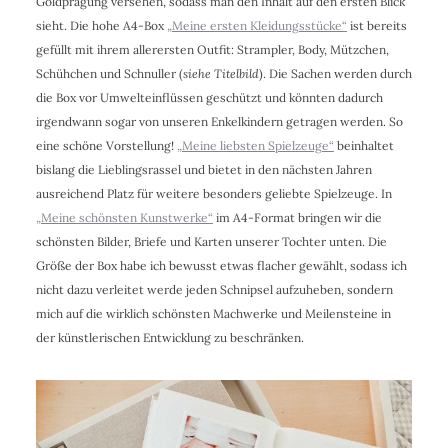
Goldprägung versehen, sodass man den Inhalt auf den ersten Blick
sieht. Die hohe A4-Box
„Meine ersten Kleidungsstücke“
ist bereits
gefüllt mit ihrem allerersten Outfit: Strampler, Body, Mützchen,
Schühchen und Schnuller (
siehe Titelbild
). Die Sachen werden durch
die Box vor Umwelteinflüssen geschützt und könnten dadurch
irgendwann sogar von unseren Enkelkindern getragen werden. So
eine schöne Vorstellung!
„Meine liebsten Spielzeuge“
beinhaltet
bislang die Lieblingsrassel und bietet in den nächsten Jahren
ausreichend Platz für weitere besonders geliebte Spielzeuge. In
„Meine schönsten Kunstwerke“
im A4-Format bringen wir die
schönsten Bilder, Briefe und Karten unserer Tochter unten. Die
Größe der Box habe ich bewusst etwas flacher gewählt, sodass ich
nicht dazu verleitet werde jeden Schnipsel aufzuheben, sondern
mich auf die wirklich schönsten Machwerke und Meilensteine in
der künstlerischen Entwicklung zu beschränken.