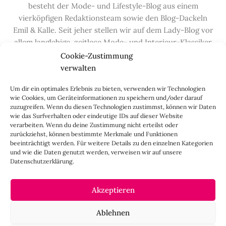
besteht der Mode- und Lifestyle-Blog aus einem
vierköpfigen Redaktionsteam sowie den Blog-Dackeln
Emil & Kalle. Seit jeher stellen wir auf dem Lady-Blog vor
allem langlebige, zeitlose Mode- und Interieur-Klassiker
vor, die hochwertig verarbeitet und unter guten
Cookie-Zustimmung
Bedingungen hergestellt wurden – gerne „Made in
verwalten
Germany“. Wir lieben alte, vom Aussterben bedrohte
Um dir ein optimales Erlebnis zu bieten, verwenden wir Technologien
Handwerksberufe und kleine feine Firmen, denen wir
wie Cookies, um Geräteinformationen zu speichern und/oder darauf
hier auf dem Blog eine Präsentationsfläche bieten, sowie
zuzugreifen. Wenn du diesen Technologien zustimmst, können wir Daten
alle Dinge, die das Leben ein bisschen schöner machen.
wie das Surfverhalten oder eindeutige IDs auf dieser Website
verarbeiten. Wenn du deine Zustimmung nicht erteilst oder
Darüber hinaus legen wir großen Wert auf den
zurückziehst, können bestimmte Merkmale und Funktionen
Austausch mit Euch, den Leserinnen – über die
beeinträchtigt werden. Für weitere Details zu den einzelnen Kategorien
Kommentarfunktion, die
Lady-Frage
, die
Love-List
, aber
und wie die Daten genutzt werden, verweisen wir auf unsere
Datenschutzerklärung.
auch über
Instagram
,
Facebook
,
Pinterest
und unseren
Newsletter
.
Akzeptieren
IMPRESSUM
Ablehnen