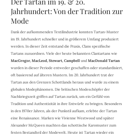
Der Tartan im 19. & 20.
Jahrhundert: Von der Tradition zur
Mode
Dank der aufkommenden Textilindustrie konnten Tartan-Muster
im 19. Jahrhundert schneller und in größerem Umfang produziert
werden. In dieser Zeit entstand die Praxis, Clans spezifische
Tartans zuzuordnen. Viele der heute bekannten Clantartans wie
MacGregor, MacLeod, Stewart, Campbell
und
MacDonald Tartan
wurden in dieser Periode entweder geschaffen oder standardisiert,
oft basierend auf älteren Mustern. Im 20. Jahrhundert trat der
Tartan aus den Grenzen Schottlands heraus und wurde zu einem
globalen Modephänomen. Die britischen Modeschöpfer der
Nachkriegszeit griffen auf Tartan zurück, um ein Gefühl von
Tradition und Authentizität in ihre Entwürfe zu bringen. Besonders
in den 1970er Jahren, als der Punkstil aufkam, erlebte der Tartan
eine Renaissance. Marken wie Vivienne Westwood und später
Alexander McQueen machten das schottische Karomuster zum
festen Bestandteil der Modewelt. Heute ist Tartan wieder ein