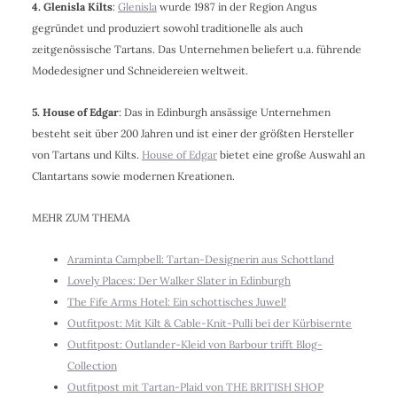
4. Glenisla Kilts
:
Glenisla
wurde 1987 in der Region Angus
gegründet und produziert sowohl traditionelle als auch
zeitgenössische Tartans. Das Unternehmen beliefert u.a. führende
Modedesigner und Schneidereien weltweit.
5. House of Edgar
: Das in Edinburgh ansässige Unternehmen
besteht seit über 200 Jahren und ist einer der größten Hersteller
von Tartans und Kilts.
House of Edgar
bietet eine große Auswahl an
Clantartans sowie modernen Kreationen.
MEHR ZUM THEMA
Araminta Campbell: Tartan-Designerin aus Schottland
Lovely Places: Der Walker Slater in Edinburgh
The Fife Arms Hotel: Ein schottisches Juwel!
Outfitpost: Mit Kilt & Cable-Knit-Pulli bei der Kürbisernte
Outfitpost: Outlander-Kleid von Barbour trifft Blog-
Collection
Outfitpost mit Tartan-Plaid von THE BRITISH SHOP