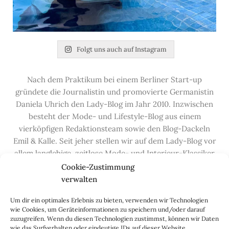
Folgt uns auch auf Instagram
Nach dem Praktikum bei einem Berliner Start-up
gründete die Journalistin und promovierte Germanistin
Daniela Uhrich den Lady-Blog im Jahr 2010. Inzwischen
besteht der Mode- und Lifestyle-Blog aus einem
vierköpfigen Redaktionsteam sowie den Blog-Dackeln
Emil & Kalle. Seit jeher stellen wir auf dem Lady-Blog vor
allem langlebige, zeitlose Mode- und Interieur-Klassiker
vor, die hochwertig verarbeitet und unter guten
Cookie-Zustimmung
Bedingungen hergestellt wurden – gerne „Made in
verwalten
Germany“. Wir lieben alte, vom Aussterben bedrohte
Um dir ein optimales Erlebnis zu bieten, verwenden wir Technologien
Handwerksberufe und kleine feine Firmen, denen wir
wie Cookies, um Geräteinformationen zu speichern und/oder darauf
hier auf dem Blog eine Präsentationsfläche bieten, sowie
zuzugreifen. Wenn du diesen Technologien zustimmst, können wir Daten
alle Dinge, die das Leben ein bisschen schöner machen.
wie das Surfverhalten oder eindeutige IDs auf dieser Website