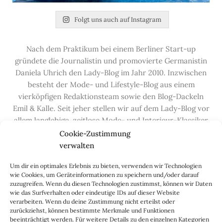
Folgt uns auch auf Instagram
Nach dem Praktikum bei einem Berliner Start-up
gründete die Journalistin und promovierte Germanistin
Daniela Uhrich den Lady-Blog im Jahr 2010. Inzwischen
besteht der Mode- und Lifestyle-Blog aus einem
vierköpfigen Redaktionsteam sowie den Blog-Dackeln
Emil & Kalle. Seit jeher stellen wir auf dem Lady-Blog vor
allem langlebige, zeitlose Mode- und Interieur-Klassiker
vor, die hochwertig verarbeitet und unter guten
Cookie-Zustimmung
Bedingungen hergestellt wurden – gerne „Made in
verwalten
Germany“. Wir lieben alte, vom Aussterben bedrohte
Um dir ein optimales Erlebnis zu bieten, verwenden wir Technologien
Handwerksberufe und kleine feine Firmen, denen wir
wie Cookies, um Geräteinformationen zu speichern und/oder darauf
hier auf dem Blog eine Präsentationsfläche bieten, sowie
zuzugreifen. Wenn du diesen Technologien zustimmst, können wir Daten
alle Dinge, die das Leben ein bisschen schöner machen.
wie das Surfverhalten oder eindeutige IDs auf dieser Website
verarbeiten. Wenn du deine Zustimmung nicht erteilst oder
Darüber hinaus legen wir großen Wert auf den
zurückziehst, können bestimmte Merkmale und Funktionen
Austausch mit Euch, den Leserinnen – über die
beeinträchtigt werden. Für weitere Details zu den einzelnen Kategorien