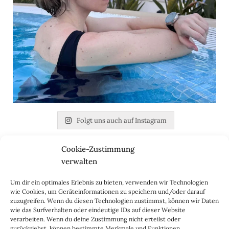
Folgt uns auch auf Instagram
Cookie-Zustimmung
Nach dem Praktikum bei einem Berliner Start-up
verwalten
gründete die Journalistin und promovierte Germanistin
Daniela Uhrich den Lady-Blog im Jahr 2010. Inzwischen
Um dir ein optimales Erlebnis zu bieten, verwenden wir Technologien
besteht der Mode- und Lifestyle-Blog aus einem
wie Cookies, um Geräteinformationen zu speichern und/oder darauf
vierköpfigen Redaktionsteam sowie den Blog-Dackeln
zuzugreifen. Wenn du diesen Technologien zustimmst, können wir Daten
wie das Surfverhalten oder eindeutige IDs auf dieser Website
Emil & Kalle. Seit jeher stellen wir auf dem Lady-Blog vor
verarbeiten. Wenn du deine Zustimmung nicht erteilst oder
allem langlebige, zeitlose Mode- und Interieur-Klassiker
zurückziehst, können bestimmte Merkmale und Funktionen