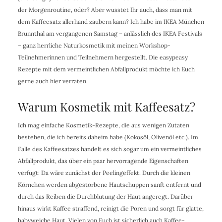
der Morgenroutine, oder? Aber wusstet Ihr auch, dass man mit
dem Kaffeesatz allerhand zaubern kann? Ich habe im IKEA München
Brunnthal am vergangenen Samstag – anlässlich des IKEA Festivals
– ganz herrliche Naturkosmetik mit meinen Workshop-
Teilnehmerinnen und Teilnehmern hergestellt. Die easypeasy
Rezepte mit dem vermeintlichen Abfallprodukt möchte ich Euch
gerne auch hier verraten.
Warum Kosmetik mit Kaffeesatz?
Ich mag einfache Kosmetik-Rezepte, die aus wenigen Zutaten
bestehen, die ich bereits daheim habe (Kokosöl, Olivenöl etc.). Im
Falle des Kaffeesatzes handelt es sich sogar um ein vermeintliches
Abfallprodukt, das über ein paar hervorragende Eigenschaften
verfügt: Da wäre zunächst der Peelingeffekt. Durch die kleinen
Körnchen werden abgestorbene Hautschuppen sanft entfernt und
durch das Reiben die Durchblutung der Haut angeregt. Darüber
hinaus wirkt Kaffee straffend, reinigt die Poren und sorgt für glatte,
babyweiche Haut. Vielen von Euch ist sicherlich auch Kaffee-