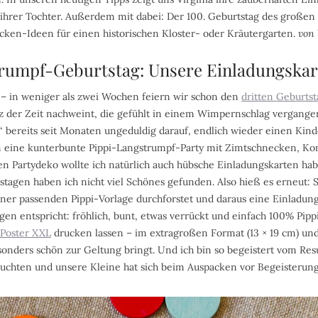
 ihrer Tochter. Außerdem mit dabei: Der 100. Geburtstag des große
ken-Ideen für einen historischen Kloster- oder Kräutergarten.
von 
trumpf-Geburtstag: Unsere Einladungskar
– in weniger als zwei Wochen feiern wir schon den
dritten Geburts
er Zeit nachweint, die gefühlt in einem Wimpernschlag vergangen i
bereits seit Monaten ungeduldig darauf, endlich wieder einen Kind
n eine kunterbunte Pippi-Langstrumpf-Party mit Zimtschnecken, Konf
n Partydeko wollte ich natürlich auch hübsche Einladungskarten hab
agen haben ich nicht viel Schönes gefunden. Also hieß es erneut: S
iner passenden Pippi-Vorlage durchforstet und daraus eine Einladungs
en entspricht: fröhlich, bunt, etwas verrückt und einfach 100% Pipp
Poster XXL
drucken lassen – im extragroßen Format (13 × 19 cm) un
sonders schön zur Geltung bringt. Und ich bin so begeistert vom Resu
euchten und unsere Kleine hat sich beim Auspacken vor Begeisterung 