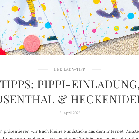
DER LADY-TIPP
TIPPS: PIPPI-EINLADUNG
OSENTHAL & HECKENIDE
15. April 2025
s“ präsentieren wir Euch kleine Fundstücke aus dem Internet, Ausst
. In unseren heutigen Tipps zeigt uns Virginia ihre zauberhaften Ein