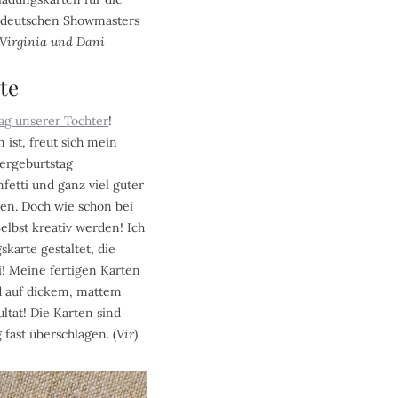
n deutschen Showmasters
Virginia und Dani
te
tag unserer Tochter
!
st, freut sich mein
ergeburtstag
etti und ganz viel guter
en. Doch wie schon bei
elbst kreativ werden! Ich
karte gestaltet, die
i! Meine fertigen Karten
d auf dickem, mattem
ltat! Die Karten sind
fast überschlagen. (
Vir
)