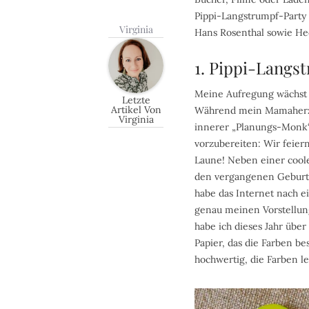
Pippi-Langstrumpf-Party
Virginia
Hans Rosenthal sowie Hec
1. Pippi-Langs
Meine Aufregung wächst 
Letzte
Artikel Von
Während mein Mamaherz d
Virginia
innerer „Planungs-Monk“ 
vorzubereiten: Wir feier
Laune! Neben einer coole
den vergangenen Geburtst
habe das Internet nach e
genau meinen Vorstellung
habe ich dieses Jahr über
Papier, das die Farben be
hochwertig, die Farben l