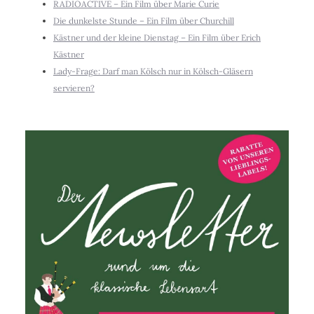
RADIOACTIVE – Ein Film über Marie Curie
Die dunkelste Stunde – Ein Film über Churchill
Kästner und der kleine Dienstag – Ein Film über Erich
Kästner
Lady-Frage: Darf man Kölsch nur in Kölsch-Gläsern
servieren?