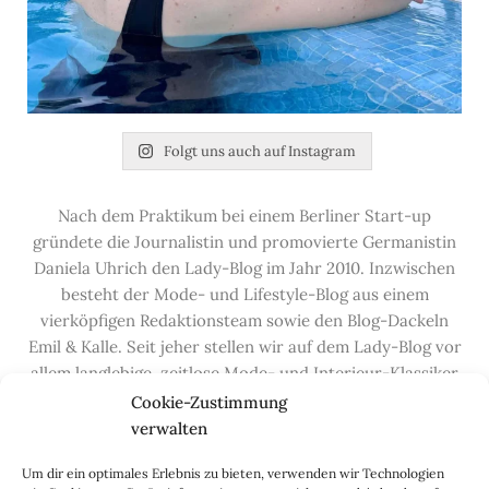
Folgt uns auch auf Instagram
Nach dem Praktikum bei einem Berliner Start-up
gründete die Journalistin und promovierte Germanistin
Daniela Uhrich den Lady-Blog im Jahr 2010. Inzwischen
besteht der Mode- und Lifestyle-Blog aus einem
vierköpfigen Redaktionsteam sowie den Blog-Dackeln
Emil & Kalle. Seit jeher stellen wir auf dem Lady-Blog vor
allem langlebige, zeitlose Mode- und Interieur-Klassiker
vor, die hochwertig verarbeitet und unter guten
Cookie-Zustimmung
Bedingungen hergestellt wurden – gerne „Made in
verwalten
Germany“. Wir lieben alte, vom Aussterben bedrohte
Um dir ein optimales Erlebnis zu bieten, verwenden wir Technologien
Handwerksberufe und kleine feine Firmen, denen wir