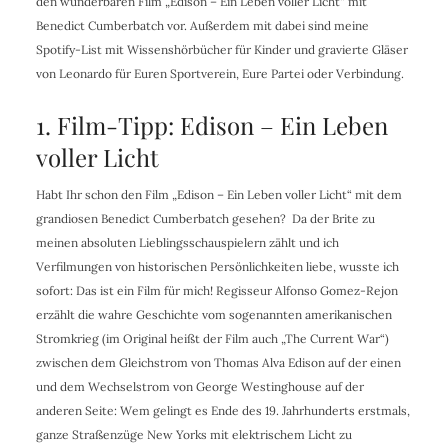
den wunderbaren Film „Edison – Ein Leben voller Licht“ mit
Benedict Cumberbatch vor. Außerdem mit dabei sind meine
Spotify-List mit Wissenshörbücher für Kinder und gravierte Gläser
von Leonardo für Euren Sportverein, Eure Partei oder Verbindung.
1. Film-Tipp: Edison – Ein Leben
voller Licht
Habt Ihr schon den Film „Edison – Ein Leben voller Licht“ mit dem
grandiosen Benedict Cumberbatch gesehen? Da der Brite zu
meinen absoluten Lieblingsschauspielern zählt und ich
Verfilmungen von historischen Persönlichkeiten liebe, wusste ich
sofort: Das ist ein Film für mich! Regisseur Alfonso Gomez-Rejon
erzählt die wahre Geschichte vom sogenannten amerikanischen
Stromkrieg (im Original heißt der Film auch „
The Current War“)
zwischen dem Gleichstrom von Thomas Alva Edison auf der einen
und dem Wechselstrom von George Westinghouse auf der
anderen Seite: Wem gelingt es Ende des 19. Jahrhunderts erstmals,
ganze Straßenzüge New Yorks mit elektrischem Licht zu