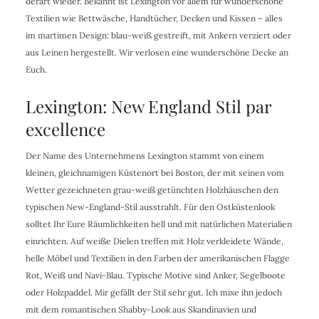
derart wieder. Bekannt ist Lexington vor allem für wunderschöne
Textilien wie Bettwäsche, Handtücher, Decken und Kissen – alles
im martimen Design: blau-weiß gestreift, mit Ankern verziert oder
aus Leinen hergestellt. Wir verlosen eine wunderschöne Decke an
Euch.
Lexington: New England Stil par
excellence
Der Name des Unternehmens Lexington stammt von einem
kleinen, gleichnamigen Küstenort bei Boston, der mit seinen vom
Wetter gezeichneten grau-weiß getünchten Holzhäuschen den
typischen New-England-Stil ausstrahlt. Für den Ostküstenlook
solltet Ihr Eure Räumlichkeiten hell und mit natürlichen Materialien
einrichten. Auf weiße Dielen treffen mit Holz verkleidete Wände,
helle Möbel und Textilien in den Farben der amerikanischen Flagge
Rot, Weiß und Navi-Blau. Typische Motive sind Anker, Segelboote
oder Holzpaddel. Mir gefällt der Stil sehr gut. Ich mixe ihn jedoch
mit dem romantischen Shabby-Look aus Skandinavien und