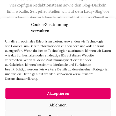
vierköpfigen Redaktionsteam sowie den Blog-Dackeln
Emil & Kalle. Seit jeher stellen wir auf dem Lady-Blog vor
allem langlebige, zeitlose Mode- und Interieur-Klassiker
vor, die hochwertig verarbeitet und unter guten
Cookie-Zustimmung
Bedingungen hergestellt wurden – gerne „Made in
verwalten
Germany“. Wir lieben alte, vom Aussterben bedrohte
Um dir ein optimales Erlebnis zu bieten, verwenden wir Technologien
Handwerksberufe und kleine feine Firmen, denen wir
wie Cookies, um Geräteinformationen zu speichern und/oder darauf
hier auf dem Blog eine Präsentationsfläche bieten, sowie
zuzugreifen. Wenn du diesen Technologien zustimmst, können wir Daten
alle Dinge, die das Leben ein bisschen schöner machen.
wie das Surfverhalten oder eindeutige IDs auf dieser Website
verarbeiten. Wenn du deine Zustimmung nicht erteilst oder
Darüber hinaus legen wir großen Wert auf den
zurückziehst, können bestimmte Merkmale und Funktionen
Austausch mit Euch, den Leserinnen – über die
beeinträchtigt werden. Für weitere Details zu den einzelnen Kategorien
Kommentarfunktion, die
Lady-Frage
, die
Love-List
, aber
und wie die Daten genutzt werden, verweisen wir auf unsere
Datenschutzerklärung.
auch über
Instagram
,
Facebook
,
Pinterest
und unseren
Newsletter
.
Akzeptieren
IMPRESSUM
Ablehnen
CO
negativ
2