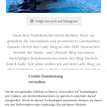
Folgt uns auch auf Instagram
Nach dem Praktikum bei einem Berliner Start-up
gründete die Journalistin und promovierte Germanistin
Daniela Uhrich den Lady-Blog im Jahr 2010. Inzwischen
besteht der Mode- und Lifestyle-Blog aus einem
vierköpfigen Redaktionsteam sowie den Blog-Dackeln
Emil & Kalle. Seit jeher stellen wir auf dem Lady-Blog vor
allem langlebige, zeitlose Mode- und Interieur-Klassiker
vor, die hochwertig verarbeitet und unter guten
Cookie-Zustimmung
Bedingungen hergestellt wurden – gerne „Made in
verwalten
Germany“. Wir lieben alte, vom Aussterben bedrohte
Um dir ein optimales Erlebnis zu bieten, verwenden wir Technologien
Handwerksberufe und kleine feine Firmen, denen wir
wie Cookies, um Geräteinformationen zu speichern und/oder darauf
hier auf dem Blog eine Präsentationsfläche bieten, sowie
zuzugreifen. Wenn du diesen Technologien zustimmst, können wir Daten
alle Dinge, die das Leben ein bisschen schöner machen.
wie das Surfverhalten oder eindeutige IDs auf dieser Website