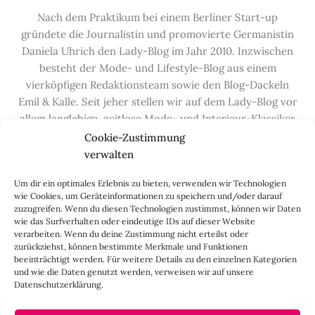
Nach dem Praktikum bei einem Berliner Start-up
gründete die Journalistin und promovierte Germanistin
Daniela Uhrich den Lady-Blog im Jahr 2010. Inzwischen
besteht der Mode- und Lifestyle-Blog aus einem
vierköpfigen Redaktionsteam sowie den Blog-Dackeln
Emil & Kalle. Seit jeher stellen wir auf dem Lady-Blog vor
allem langlebige, zeitlose Mode- und Interieur-Klassiker
vor, die hochwertig verarbeitet und unter guten
Cookie-Zustimmung
Bedingungen hergestellt wurden – gerne „Made in
verwalten
Germany“. Wir lieben alte, vom Aussterben bedrohte
Um dir ein optimales Erlebnis zu bieten, verwenden wir Technologien
Handwerksberufe und kleine feine Firmen, denen wir
wie Cookies, um Geräteinformationen zu speichern und/oder darauf
hier auf dem Blog eine Präsentationsfläche bieten, sowie
zuzugreifen. Wenn du diesen Technologien zustimmst, können wir Daten
alle Dinge, die das Leben ein bisschen schöner machen.
wie das Surfverhalten oder eindeutige IDs auf dieser Website
verarbeiten. Wenn du deine Zustimmung nicht erteilst oder
Darüber hinaus legen wir großen Wert auf den
zurückziehst, können bestimmte Merkmale und Funktionen
Austausch mit Euch, den Leserinnen – über die
beeinträchtigt werden. Für weitere Details zu den einzelnen Kategorien
Kommentarfunktion, die
Lady-Frage
, die
Love-List
, aber
und wie die Daten genutzt werden, verweisen wir auf unsere
Datenschutzerklärung.
auch über
Instagram
,
Facebook
,
Pinterest
und unseren
Newsletter
.