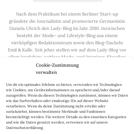
Nach dem Praktikum bei einem Berliner Start-up
gründete die Journalistin und promovierte Germanistin
Daniela Uhrich den Lady-Blog im Jahr 2010. Inzwischen
besteht der Mode- und Lifestyle-Blog aus einem
vierköpfigen Redaktionsteam sowie den Blog-Dackeln
Emil & Kalle. Seit jeher stellen wir auf dem Lady-Blog vor
allem langlebige, zeitlose Mode- und Interieur-Klassiker
vor, die hochwertig verarbeitet und unter guten
Cookie-Zustimmung
Bedingungen hergestellt wurden – gerne „Made in
verwalten
Germany“. Wir lieben alte, vom Aussterben bedrohte
Um dir ein optimales Erlebnis zu bieten, verwenden wir Technologien
Handwerksberufe und kleine feine Firmen, denen wir
wie Cookies, um Geräteinformationen zu speichern und/oder darauf
hier auf dem Blog eine Präsentationsfläche bieten, sowie
zuzugreifen. Wenn du diesen Technologien zustimmst, können wir Daten
alle Dinge, die das Leben ein bisschen schöner machen.
wie das Surfverhalten oder eindeutige IDs auf dieser Website
verarbeiten. Wenn du deine Zustimmung nicht erteilst oder
Darüber hinaus legen wir großen Wert auf den
zurückziehst, können bestimmte Merkmale und Funktionen
Austausch mit Euch, den Leserinnen – über die
beeinträchtigt werden. Für weitere Details zu den einzelnen Kategorien
Kommentarfunktion, die
Lady-Frage
, die
Love-List
, aber
und wie die Daten genutzt werden, verweisen wir auf unsere
Datenschutzerklärung.
auch über
Instagram
,
Facebook
,
Pinterest
und unseren