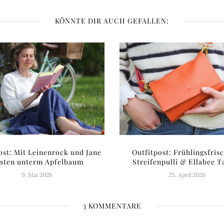
KÖNNTE DIR AUCH GEFALLEN:
ost: Mit Leinenrock und Jane
Outfitpost: Frühlingsfris
sten unterm Apfelbaum
Streifenpulli & Ellabee T
9. Mai 2026
25. April 2026
3 KOMMENTARE