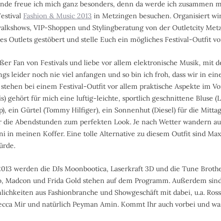
nde freue ich mich ganz besonders, denn da werde ich zusammen mi
estival
Fashion & Music 2013
in Metzingen besuchen. Organisiert wir
walkshows, VIP-Shoppen und Stylingberatung von der Outletcity Met
 Outlets gestöbert und stelle Euch ein mögliches Festival-Outfit vo
oßer Fan von Festivals und liebe vor allem elektronische Musik, mit
ngs leider noch nie viel anfangen und so bin ich froh, dass wir in ei
 stehen bei einem Festival-Outfit vor allem praktische Aspekte im 
) gehört für mich eine luftig-leichte, sportlich geschnittene Bluse (L
, ein Gürtel (Tommy Hilfiger), ein Sonnenhut (Diesel) für die Mitta
ür die Abendstunden zum perfekten Look. Je nach Wetter wandern au
ni in meinen Koffer. Eine tolle Alternative zu diesem Outfit sind Maxi
ürde.
2013 werden die DJs Moonbootica, Laserkraft 3D und die Tune Brothe
, Madcon und Frida Gold stehen auf dem Programm. Außerdem sind
ichkeiten aus Fashionbranche und Showgeschäft mit dabei, u.a. Ross
cca Mir und natürlich Peyman Amin. Kommt Ihr auch vorbei und was