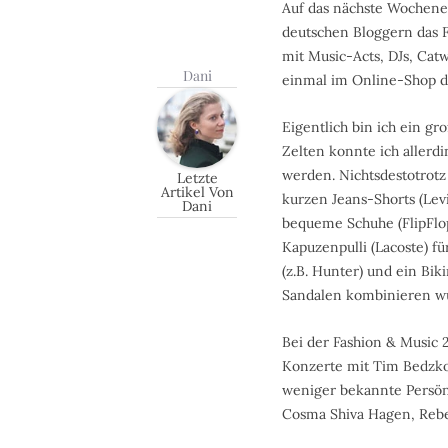
Auf das nächste Wochene
deutschen Bloggern das F
mit Music-Acts, DJs, Cat
Dani
einmal im Online-Shop des
Eigentlich bin ich ein gr
Zelten konnte ich allerdi
werden. Nichtsdestotrotz
Letzte
Artikel Von
kurzen Jeans-Shorts (Levis
Dani
bequeme Schuhe (FlipFlop)
Kapuzenpulli (Lacoste) f
(z.B. Hunter) und ein Biki
Sandalen kombinieren w
Bei der Fashion & Music 
Konzerte mit Tim Bedzko
weniger bekannte Persönl
Cosma Shiva Hagen, Rebe