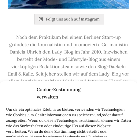
Folgt uns auch auf Instagram
Nach dem Praktikum bei einem Berliner Start-up
gründete die Journalistin und promovierte Germanistin
Daniela Uhrich den Lady-Blog im Jahr 2010. Inzwischen
besteht der Mode- und Lifestyle-Blog aus einem
vierköpfigen Redaktionsteam sowie den Blog-Dackeln
Emil & Kalle. Seit jeher stellen wir auf dem Lady-Blog vor
allem langlebige, zeitlose Mode- und Interieur-Klassiker
vor, die hochwertig verarbeitet und unter guten
Cookie-Zustimmung
Bedingungen hergestellt wurden – gerne „Made in
verwalten
Germany“. Wir lieben alte, vom Aussterben bedrohte
Um dir ein optimales Erlebnis zu bieten, verwenden wir Technologien
Handwerksberufe und kleine feine Firmen, denen wir
wie Cookies, um Geräteinformationen zu speichern und/oder darauf
hier auf dem Blog eine Präsentationsfläche bieten, sowie
zuzugreifen. Wenn du diesen Technologien zustimmst, können wir Daten
alle Dinge, die das Leben ein bisschen schöner machen.
wie das Surfverhalten oder eindeutige IDs auf dieser Website
verarbeiten. Wenn du deine Zustimmung nicht erteilst oder
Darüber hinaus legen wir großen Wert auf den
zurückziehst, können bestimmte Merkmale und Funktionen