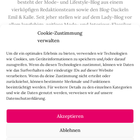
besteht der Mode- und Lifestyle-Blog aus einem
vierköpfigen Redaktionsteam sowie den Blog-Dackeln
Emil & Kalle. Seit jeher stellen wir auf dem Lady-Blog vor
allem langlebige, zeitlose Mode- und Interieur-Klassiker
vor, die hochwertig verarbeitet und unter guten
Cookie-Zustimmung
Bedingungen hergestellt wurden – gerne „Made in
verwalten
Germany“. Wir lieben alte, vom Aussterben bedrohte
Um dir ein optimales Erlebnis zu bieten, verwenden wir Technologien
Handwerksberufe und kleine feine Firmen, denen wir
wie Cookies, um Geräteinformationen zu speichern und/oder darauf
hier auf dem Blog eine Präsentationsfläche bieten, sowie
zuzugreifen. Wenn du diesen Technologien zustimmst, können wir Daten
alle Dinge, die das Leben ein bisschen schöner machen.
wie das Surfverhalten oder eindeutige IDs auf dieser Website
verarbeiten. Wenn du deine Zustimmung nicht erteilst oder
Darüber hinaus legen wir großen Wert auf den
zurückziehst, können bestimmte Merkmale und Funktionen
Austausch mit Euch, den Leserinnen – über die
beeinträchtigt werden. Für weitere Details zu den einzelnen Kategorien
Kommentarfunktion, die
Lady-Frage
, die
Love-List
, aber
und wie die Daten genutzt werden, verweisen wir auf unsere
Datenschutzerklärung.
auch über
Instagram
,
Facebook
,
Pinterest
und unseren
Newsletter
.
Akzeptieren
IMPRESSUM
Ablehnen